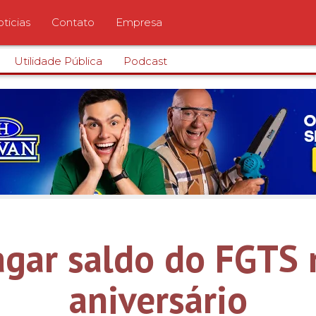
ticias
Contato
Empresa
Utilidade Pública
Podcast
gar saldo do FGTS 
aniversário