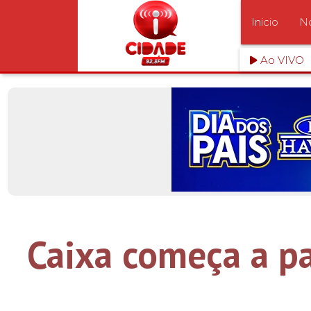
Inicio
No
Ao VIVO
Caixa começa a pa