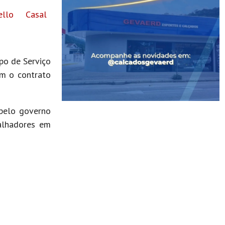
llo Casal
po de Serviço
am o contrato
 pelo governo
balhadores em