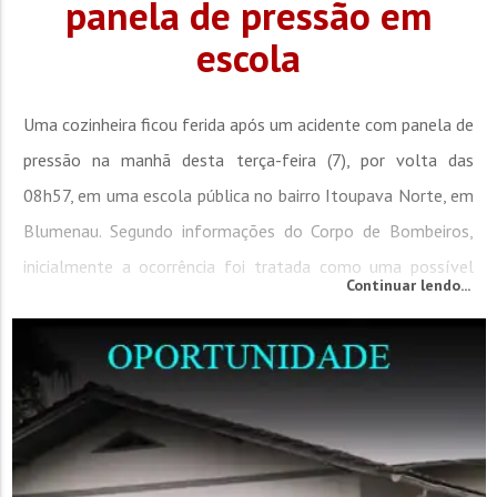
panela de pressão em
escola
Uma cozinheira ficou ferida após um acidente com panela de
pressão na manhã desta terça-feira (7), por volta das
08h57, em uma escola pública no bairro Itoupava Norte, em
Blumenau. Segundo informações do Corpo de Bombeiros,
inicialmente a ocorrência foi tratada como uma possível
Continuar lendo...
explosão, mas no local os bombeiros constataram que se
tratava de um incidente durante a despressurização da
panela, que acabou...