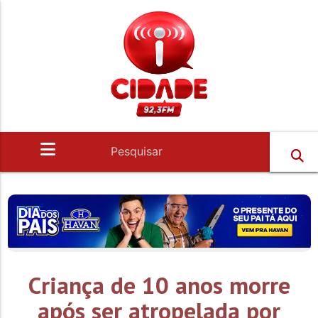
Criança de 10 anos morre
após ser atropelada por