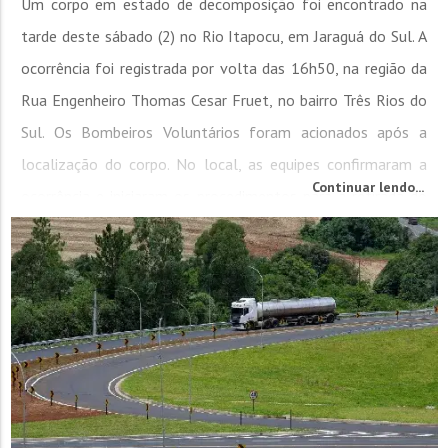
Um corpo em estado de decomposição foi encontrado na
tarde deste sábado (2) no Rio Itapocu, em Jaraguá do Sul. A
ocorrência foi registrada por volta das 16h50, na região da
Rua Engenheiro Thomas Cesar Fruet, no bairro Três Rios do
Sul. Os Bombeiros Voluntários foram acionados após a
localização do corpo. No local, as equipes confirmaram a
Continuar lendo...
ocorrência e iniciaram os procedimentos para a retirada do
cadáver,...