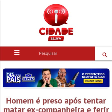
Homem é preso após tentar
matar ex-companheira e ferir