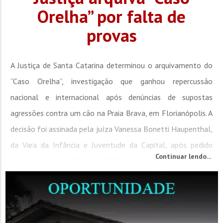
Orelha” por falta de
provas
A Justiça de Santa Catarina determinou o arquivamento do
“Caso Orelha”, investigação que ganhou repercussão
nacional e internacional após denúncias de supostas
agressões contra um cão na Praia Brava, em Florianópolis. A
decisão foi assinada pela juíza Vanessa Bonetti Haupenthal,
da Vara da Infância e Juventude da Capital, após pedido
Continuar lendo...
apresentado pelo Ministério Público de Santa...