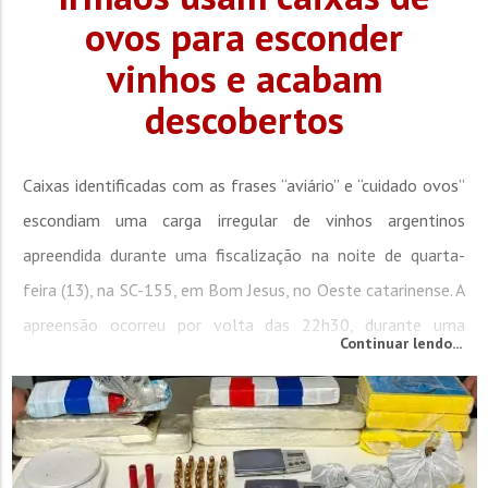
ovos para esconder
vinhos e acabam
descobertos
Caixas identificadas com as frases “aviário” e “cuidado ovos”
escondiam uma carga irregular de vinhos argentinos
apreendida durante uma fiscalização na noite de quarta-
feira (13), na SC-155, em Bom Jesus, no Oeste catarinense. A
apreensão ocorreu por volta das 22h30, durante uma
Continuar lendo...
abordagem de rotina realizada pelo Comando de Polícia
Militar Rodoviária no âmbito da Operação Caminhos Seguros
2026. Durante a...