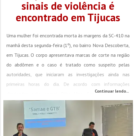
sinais de violência é
encontrado em Tijucas
Uma mulher foi encontrada morta às margens da SC-410 na
manhã desta segunda-feira (1º), no bairro Nova Descoberta,
em Tijucas. O corpo apresentava marcas de corte na região
do abdômen e o caso é tratado como suspeito pelas
autoridades, que iniciaram as investigações ainda nas
primeiras horas do dia. De acordo com informações
Continuar lendo...
divulgadas pelo portal Olho Vivo Can, populares que
passavam pela rodovia avistaram o corpo e...