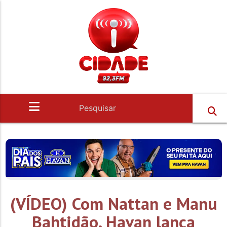
(VÍDEO) Com Nattan e Manu
Bahtidão, Havan lança