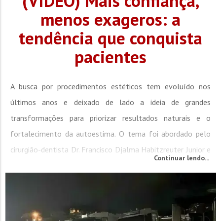
(VÍDEO) Mais confiança,
menos exageros: a
tendência que conquista
pacientes
A busca por procedimentos estéticos tem evoluído nos
últimos anos e deixado de lado a ideia de grandes
transformações para priorizar resultados naturais e o
fortalecimento da autoestima. O tema foi abordado pelo
cirurgião-dentista Dr. Francisco Djalma Habitzreuter Junior e
Continuar lendo...
pelo biomédico esteta Dr. Phillipe Zen, que destacaram a
importância de um atendimento integrado e personalizado
aos pacientes. Segundo os profissionais, a proposta da...