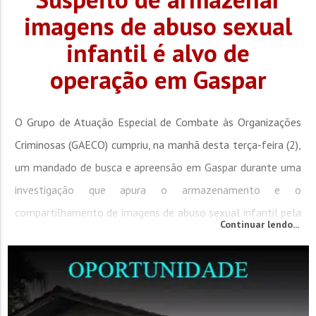
imagens de abuso sexual
infantil é alvo de
operação em Gaspar
O Grupo de Atuação Especial de Combate às Organizações
Criminosas (GAECO) cumpriu, na manhã desta terça-feira (2),
um mandado de busca e apreensão em Gaspar durante uma
investigação que apura o armazenamento e o
compartilhamento de imagens de abuso sexual infantil pela
Continuar lendo...
internet. A ação faz parte da Operação “Innocence Shield” e
foi realizada pelo CyberGAECO, núcleo...