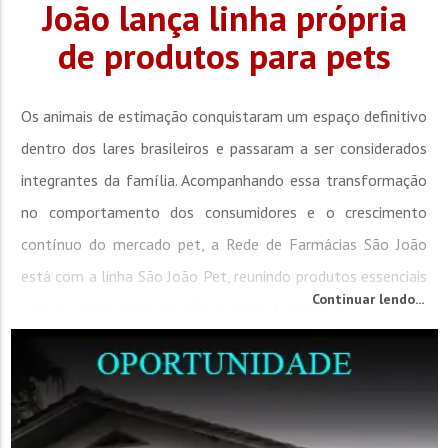
João lança linha própria
de produtos para pets
Os animais de estimação conquistaram um espaço definitivo
dentro dos lares brasileiros e passaram a ser considerados
integrantes da família. Acompanhando essa transformação
no comportamento dos consumidores e o crescimento
contínuo do mercado pet, a Rede de Farmácias São João
está com a linha São João Pet, reunindo produtos essenciais
Continuar lendo...
para o cuidado diário de cães e gatos. A iniciativa...