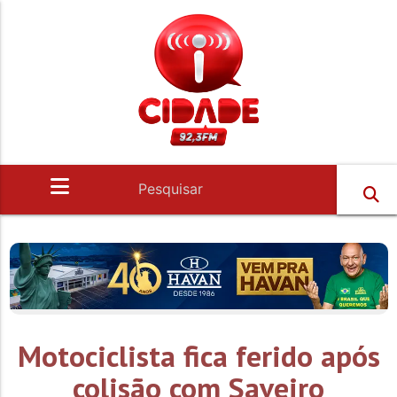
Motociclista fica ferido após
colisão com Saveiro