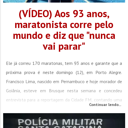
(VÍDEO) Aos 93 anos,
maratonista corre pelo
mundo e diz que "nunca
vai parar"
Ele já correu 170 maratonas, tem 93 anos e garante que a
próxima prova é neste domingo (12), em Porto Alegre.
Francisco Lima, nascido em Pernambuco e hoje morador de
Goiânia, esteve em Brusque nesta semana e concedeu
entrevista para a reportagem da Cidade FM, contando uma
Continuar lendo...
trajetória que mistura teimosia, propósito e uma dose de
humor. Francisco só começou a correr aos 75 anos, mas o
sonho vinha de muito antes. Ainda adolescente, ao...