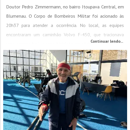
Doutor Pedro Zimmermann, no bairro Itoupava Central, em
Blumenau. O Corpo de Bombeiros Militar foi acionado às
20h37 para atender a ocorrência. No local, as equipes
encontraram um caminhão Volvo F-450, que tracionava
Continuar lendo...
uma carreta baú, e uma bicicleta envolvidos na colisão. O
motorista do caminhão, de 27 anos,...