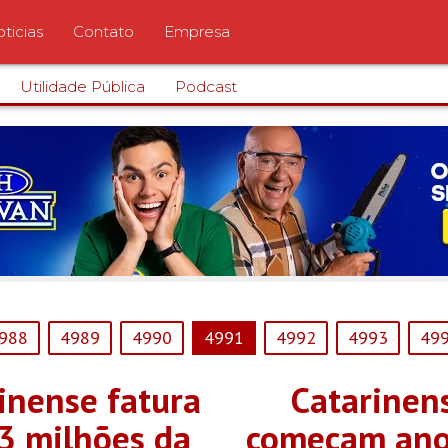
ticias
Contato
Empresa
Utilidade Pública
Podcast
988
4989
4990
4991
4992
4993
49
inense fatura
Catarinen
3 milhões da
começam ano