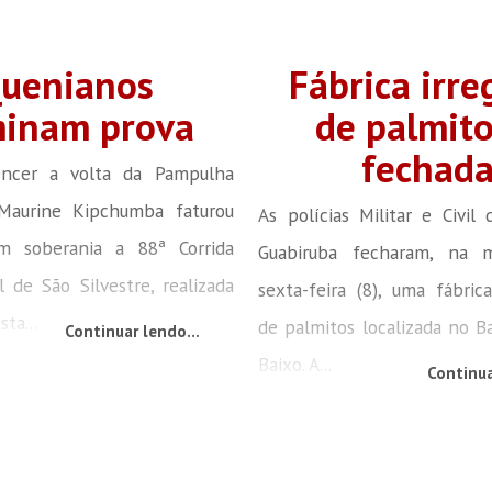
uenianos
Fábrica irre
inam prova
de palmito
fechad
ncer a volta da Pampulha
Maurine Kipchumba faturou
As polícias Militar e Civil
 soberania a 88ª Corrida
Guabiruba fecharam, na 
l de São Silvestre, realizada
sexta-feira (8), uma fábric
ta...
de palmitos localizada no B
Continuar lendo...
Baixo. A...
Continua