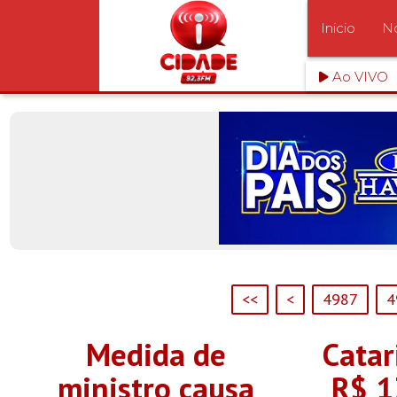
Inicio
No
Ao VIVO
<<
<
4987
4
Medida de
Catar
ministro causa
R$ 1