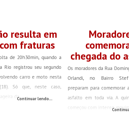
ão resulta em
Morador
 com fraturas
comemor
chegada do a
volta de 20h30min, quando a
a Rio registrou seu segundo
Os moradores da Rua Doming
volvendo carro e moto nesta
Orlandi, no Bairro Ste
 (18). Só que, neste caso,
preparam para comemorar 
ageira da...
asfalto em toda via. A quin
Continuar lendo...
começou com intenso movime
Continua