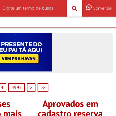
Comercial
94
4995
>
>>
ses
Aprovados em
 mais
cadastro reserva