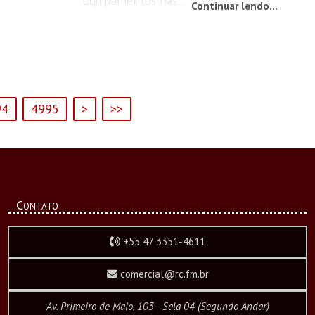
equipamentos nas...
Continuar lendo...
94
4995
>
>>
Contato
+55 47 3351-4611
comercial@rc.fm.br
Av. Primeiro de Maio, 103 - Sala 04 (Segundo Andar)