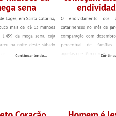
ega sena
endividad
e Lages, em Santa Catarina,
O endividamento dos co
pouco mais de R$ 13 milhões
catarinenses no mês de jan
 1.459 da mega sena, cuja
comparação com dezembro
orreu na noite deste sábado
percentual de famílias e
as...
aquelas que têm contas...
Continuar lendo...
Continua
jeto Coração
Homem é le