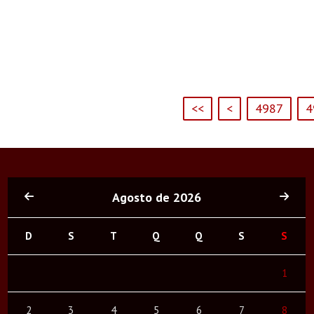
<<
<
4987
4
Agosto de 2026
D
S
T
Q
Q
S
S
1
2
3
4
5
6
7
8