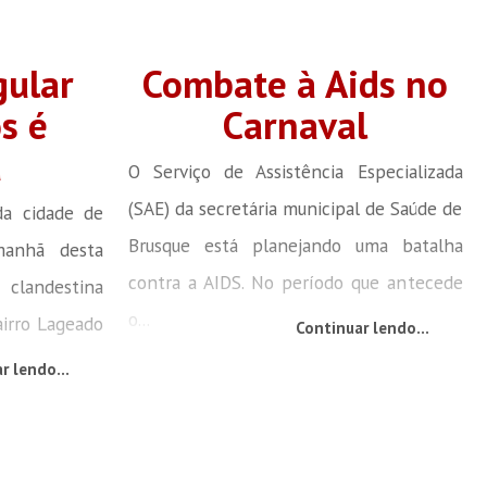
gular
Combate à Aids no
s é
Carnaval
a
O Serviço de Assistência Especializada
(SAE) da secretária municipal de Saúde de
 da cidade de
Brusque está planejando uma batalha
manhã desta
contra a AIDS. No período que antecede
a clandestina
o...
airro Lageado
Continuar lendo...
r lendo...