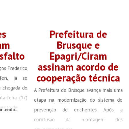
es
Prefeitura de
am
Brusque e
sfalto
Epagri/Ciram
assinam acordo de
os Frederico
cooperação técnica
ffen, já se
a chegada do
A Prefeitura de Brusque avança mais uma
ta-feira (17)
etapa na modernização do sistema de
nto de...
prevenção de enchentes. Após a
r lendo...
conclusão da montagem dos