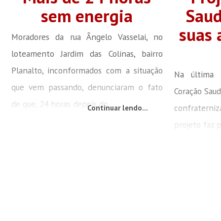
sem energia
Saud
suas 
Moradores da rua Ângelo Vasselai, no
loteamento Jardim das Colinas, bairro
Planalto, inconformados com a situação
Na última t
que vem passando, denunciaram o fato
Coração Saud
de que, 24 horas depois do...
confratern
Continuar lendo...
projeto faz p