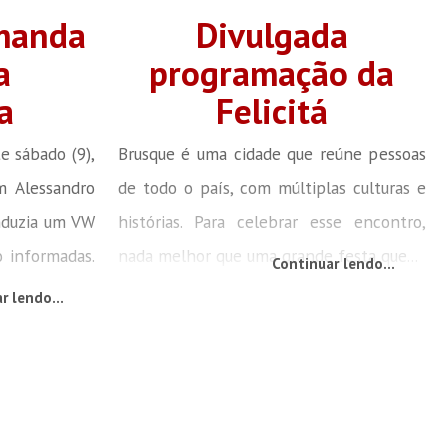
manda
Divulgada
a
programação da
a
Felicitá
e sábado (9),
Brusque é uma cidade que reúne pessoas
am Alessandro
de todo o país, com múltiplas culturas e
onduzia um VW
histórias. Para celebrar esse encontro,
o informadas.
nada melhor que uma grande festa que...
Continuar lendo...
r lendo...