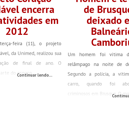
ável encerra
de Brusqu
atividades em
deixado 
2012
Balneári
Cambori
erça-feira (11), o projeto
ável, da Unimed, realizou sua
Um homem foi vítima de
ização de final de ano. O
relâmpago na noite de do
arte do espaço...
Segundo a polícia, a víti
Continuar lendo...
carro, quando foi ab
criminosos em Brusque. O mot
Continua