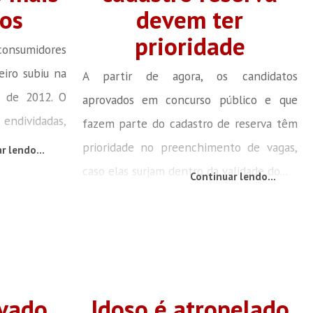
os
devem ter
prioridade
nsumidores
eiro subiu na
A partir de agora, os candidatos
 de 2012. O
aprovados em concurso público e que
ndividadas,
fazem parte do cadastro de reserva têm
prioridade no preenchimento de vagas,
r lendo...
caso elas surjam dentro da validade do...
Continuar lendo...
vado
Idoso é atropelado