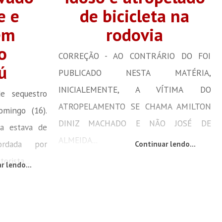
e e
de bicicleta na
em
rodovia
o
CORREÇÃO - AO CONTRÁRIO DO FOI
ú
PUBLICADO NESTA MATÉRIA,
INICIALEMENTE, A VÍTIMA DO
 sequestro
ATROPELAMENTO SE CHAMA AMILTON
mingo (16).
DINIZ MACHADO E NÃO JOSÉ DE
ma estava de
ALMEIDA...
ordada por
Continuar lendo...
orista...
r lendo...