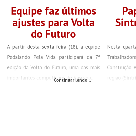
Equipe faz últimos
Pa
ajustes para Volta
Sint
do Futuro
A partir desta sexta-feira (18), a equipe
Nesta quarta
Pedalando Pela Vida participará da 7ª
Trabalhad
edição da Volta do Futuro, uma das mais
Construção e
importantes competições de base no...
região (Sintr
Continuar lendo...