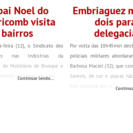
pai Noel do
Embriaguez 
ricomb visita
dois par
bairros
delegaci
-feira (12), o Sindicato dos
Por volta das 10h45min dest
ores nas Indústrias da
policiais militares abordar
 do Mobiliário de Brusque e
Barbosa Maciel (32), que c
icomb) sairá mais uma vez...
Saveiro, de cor e placas nã
Continuar lendo...
Eles notaram que o...
Continua