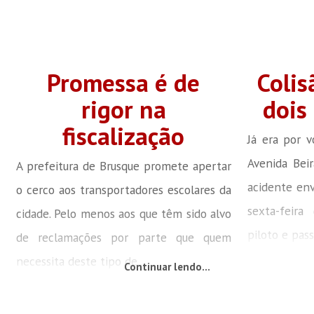
Promessa é de
Colis
rigor na
dois
fiscalização
Já era por 
Avenida Beir
A prefeitura de Brusque promete apertar
acidente en
o cerco aos transportadores escolares da
sexta-feira
cidade. Pelo menos aos que têm sido alvo
piloto e pass
de reclamações por parte que quem
necessita deste tipo de...
Continuar lendo...