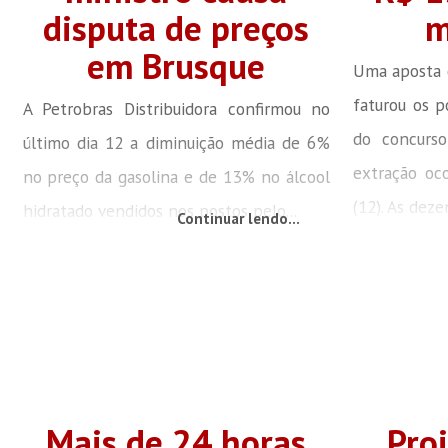
disputa de preços
m
em Brusque
Uma aposta d
faturou os 
A Petrobras Distribuidora confirmou no
do concurso
último dia 12 a diminuição média de 6%
extração oc
no preço da gasolina e de 13% no álcool
(12). As dezen
hidratado vendidos nos postos pelo...
Continuar lendo...
Mais de 24 horas
Pro