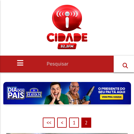
<<
<
1
2