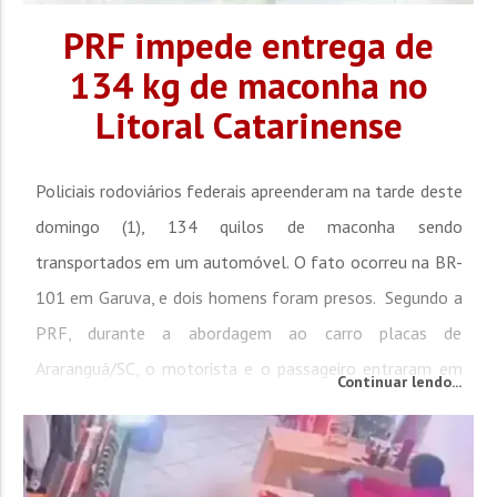
PRF impede entrega de
134 kg de maconha no
Litoral Catarinense
Policiais rodoviários federais apreenderam na tarde deste
domingo (1), 134 quilos de maconha sendo
transportados em um automóvel. O fato ocorreu na BR-
101 em Garuva, e dois homens foram presos. Segundo a
PRF, durante a abordagem ao carro placas de
Araranguá/SC, o motorista e o passageiro entraram em
Continuar lendo...
contradição sobre a origem e motivação da viagem. No
porta-malas e assoalho do banco traseiro, panos pretos
ocultavam o motivo do passeio:...