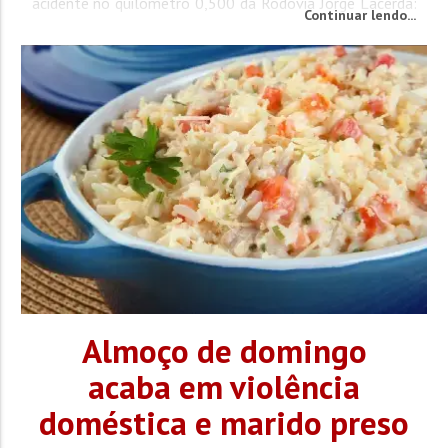
acidente no quilômetro 0,500 da Rodovia Jorge Lacerda:
Continuar lendo...
o caminhão transitava de Ilhota à Itajaí, quando reduziu
a velocidade para convergir à direita. A motocicleta...
Almoço de domingo
acaba em violência
doméstica e marido preso