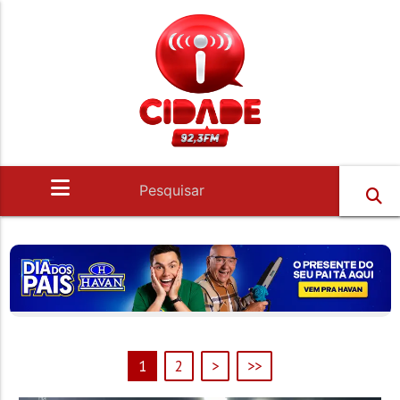
1
2
>
>>