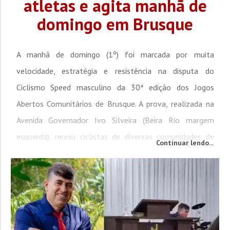
atletas e agita manhã de
domingo em Brusque
A manhã de domingo (1º) foi marcada por muita
velocidade, estratégia e resistência na disputa do
Ciclismo Speed masculino da 30ª edição dos Jogos
Abertos Comunitários de Brusque. A prova, realizada na
Avenida Governador Ivo Silveira (Beira Rio margem
esquerda), reuniu ciclistas de diversas comunidades de
Continuar lendo...
Brusque em um percurso que teve a largada nas
imediações do River Mall, passando pela ponte Mário
Olinger —...