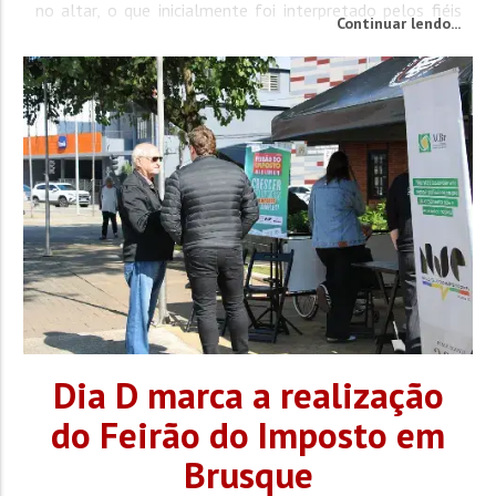
no altar, o que inicialmente foi interpretado pelos fiéis
Continuar lendo...
como um gesto de devoção. No entanto, logo
perceberam que ele passava mal. Apesar das tentativas
de socorro, o religioso não...
Dia D marca a realização
do Feirão do Imposto em
Brusque