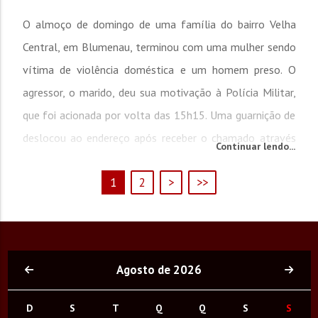
O almoço de domingo de uma família do bairro Velha
Central, em Blumenau, terminou com uma mulher sendo
vítima de violência doméstica e um homem preso. O
agressor, o marido, deu sua motivação à Polícia Militar,
que foi acionada por volta das 15h15. Uma guarnição de
deslocou ao endereço após receber o chamado através
Continuar lendo...
do 190. No local, os policiais conversaram com a vítima,
1
2
>
>>
de 30 anos. Ela...
Agosto de 2026
D
S
T
Q
Q
S
S