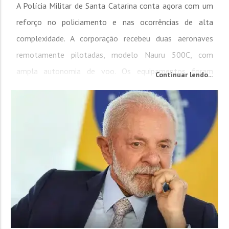
A Polícia Militar de Santa Catarina conta agora com um
reforço no policiamento e nas ocorrências de alta
complexidade. A corporação recebeu duas aeronaves
remotamente pilotadas, modelo Nauru 500C, com
ampla autonomia de voo. Os equipamentos foram
Continuar lendo...
adquiridos por meio de uma parceria com o Ministério
Público de Santa Catarina (MPSC) e serão empregados
pelo Batalhão de Aviação da Polícia Militar...