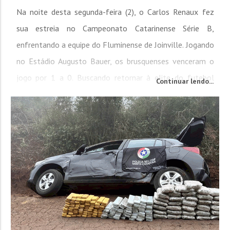
Na noite desta segunda-feira (2), o Carlos Renaux fez
sua estreia no Campeonato Catarinense Série B,
enfrentando a equipe do Fluminense de Joinville. Jogando
no Estádio Augusto Bauer, os brusquenses venceram o
jogo por 1 a 0. Buscando retornar à elite do futebol
Continuar lendo...
catarinense, o Carlos Renaux, comandado pelo técnico
Luis Carlos Cruz, entrou em campo com uma proposta
bastante ofensiva, tentando furar a zaga do time do
Norte do Estado desde o começo do primeiro...