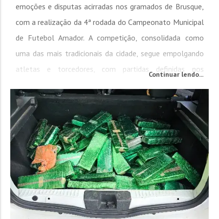
emoções e disputas acirradas nos gramados de Brusque,
com a realização da 4ª rodada do Campeonato Municipal
de Futebol Amador. A competição, consolidada como
uma das mais tradicionais da cidade, segue empolgando
atletas e torcedores, com partidas definidas nos
Continuar lendo...
detalhes. Pelo Grupo A, a equipe do Santos Dumont
venceu o Nova União por 1 a 0. No mesmo grupo, o
Santa Cruz derrotou a...