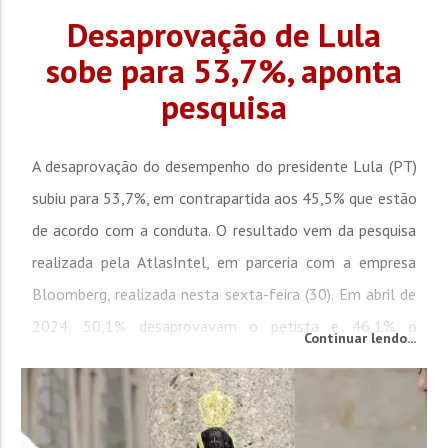
Desaprovação de Lula
sobe para 53,7%, aponta
pesquisa
A desaprovação do desempenho do presidente Lula (PT)
subiu para 53,7%, em contrapartida aos 45,5% que estão
de acordo com a conduta. O resultado vem da pesquisa
realizada pela AtlasIntel, em parceria com a empresa
Bloomberg, realizada nesta sexta-feira (30). Em abril de
2024, 50,1% desaprovavam o petista e 46,1% o
Continuar lendo...
aprovavam. A avaliação do governo também não foi a
das melhores: o número daqueles que definem como
ruim ou péssimo...