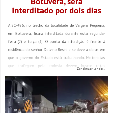
Botuverá, será
interditado por dois dias
A SC-486, no trecho da localidade de Vargem Pequena,
em Botuverá, ficará interditada durante esta segunda-
feira (2) e terça (3). O ponto da interdição é frente à
residência do senhor Delvino Resini e se deve a obras em
que o governo do Estado está trabalhando. Motoristas
que trafegam pela rodovia devem buscar rotas
Continuar lendo...
alternativas, especialmente quem segue no sentido Vidal
Ramos. Vale ressaltar que os desvios não comportam...