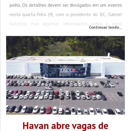
junho. Os detalhes devem ser divulgados em um evento
nesta quarta-feira (4), com o presidente do BC, Gabriel
Galípolo, mas algumas informações sobre o novo
Continuar lendo...
recurso já são conhecidas. As informações são do portal
g1. A intenção é que o Pix automático facilite o
pagamento de contas recorrentes, como mensalidade
escolar,...
Havan abre vagas de