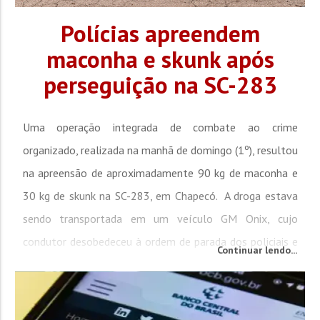
Polícias apreendem
maconha e skunk após
perseguição na SC-283
Uma operação integrada de combate ao crime
organizado, realizada na manhã de domingo (1º), resultou
na apreensão de aproximadamente 90 kg de maconha e
30 kg de skunk na SC-283, em Chapecó. A droga estava
sendo transportada em um veículo GM Onix, cujo
condutor desobedeceu à ordem de parada dos policiais e
Continuar lendo...
fugiu em alta velocidade. Durante a tentativa de
escapar, o motorista entrou em um trecho da rodovia
que estava em obras, perdeu o...