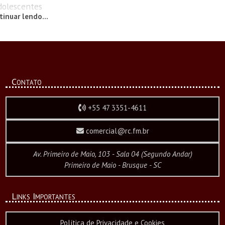
dolescentes
tinuar lendo...
como redes
 eletrônicos.
vada pelo
fim do mês
Contato
a como ECA
statuto da
+55 47 3351-4611
e. Uma das
comercial@rc.fm.br
o de...
Av. Primeiro de Maio, 103 - Sala 04 (Segundo Andar)
Primeiro de Maio - Brusque - SC
Links Importantes
Política de Privacidade e Cookies