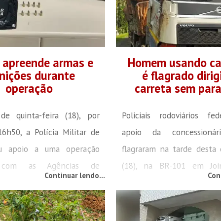
de capacitação realizado n
a de Hipertensão Arterial
ação envolve a Guarda de 
eia é identificar, de forma
Brusque (GTB) e a Políc
quelas pessoas em risco e
Rodoviária (PMRv), que unir
s a intervir na...
a apreende armas e
Homem usando ca
nições durante
é flagrado diri
operação
carreta sem para
de quinta-feira (18), por
Policiais rodoviários fe
16h50, a Polícia Militar de
apoio da concessionári
u apoio a uma operação
flagraram na tarde desta q
a com as Agências de
(18), na BR-101 em Join
Continuar lendo...
Con
cia de Itajaí e Gaspar no
carreta sendo conduzi
inho, em Ilhota. A ação foi
homem usando capacete.
a após denúncias anônimas
estava sem para brisa e 