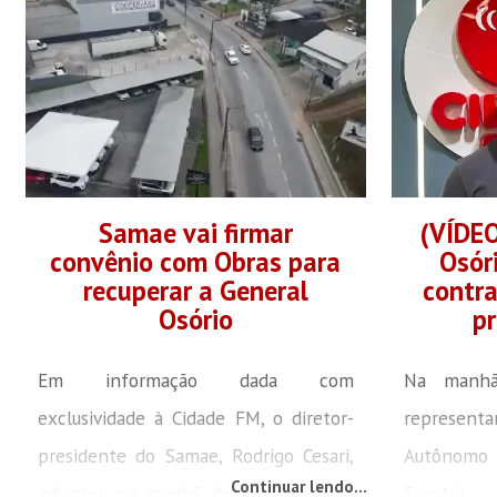
gestão pública. O secretário de
Neutraliza
Relações Institucionais, Rodrigo Cesari,
emissões d
foi nomeado para assumir a direção-
diferentes
presidência do Serviço Autônomo
empresas.
Municipal de...
quantific
emissões, t
Samae vai firmar
(VÍDEO
convênio com Obras para
Osór
recuperar a General
contr
Osório
pr
Em informação dada com
Na manhã 
exclusividade à Cidade FM, o diretor-
represent
presidente do Samae, Rodrigo Cesari,
Autônomo
Continuar lendo...
adiantou na manhã desta sexta-feira
Esgoto)