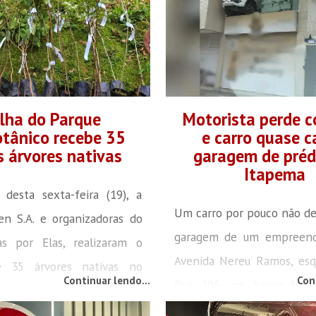
 que um imóvel na região
estado de conservação. A c
ndo utilizado como depósito
tombado no estado do To
s e armas de fogo. Ao
caminhoneiro afirmou que
o local, os policiais foram
seria Araranguá, no sul do 
or um...
fica a oficina da empresa p
ilha do Parque
Motorista perde c
tânico recebe 35
e carro quase c
Ele...
 árvores nativas
garagem de préd
Itapema
desta sexta-feira (19), a
Um carro por pouco não d
n S.A. e organizadoras do
garagem de um empreen
as por Elas, realizaram o
Avenida Nereu Ramos, esq
e 35 árvores nativas no
Continuar lendo...
Con
Rua 306, no bairro Meia
botânico, na trilha Carbono
Itapema. Segundo in
parceria com a startup