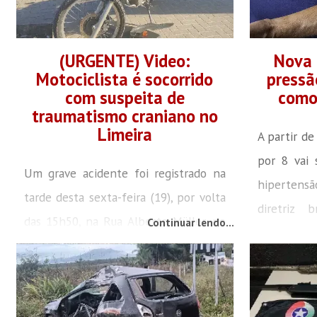
(URGENTE) Video:
Nova 
Motociclista é socorrido
pressã
com suspeita de
como
traumatismo craniano no
Limeira
A partir de
por 8 vai 
Um grave acidente foi registrado na
hipertens
tarde desta sexta-feira (19), por volta
diretriz 
das 15h50, na Rua Alberto Müller, no
Continuar lendo...
pressão a
bairro Limeira, em Brusque. A colisão
sociedades 
envolveu um caminhão e uma
de nefrol
motocicleta, deixando o condutor da
Segundo 