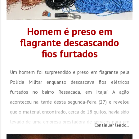
Homem é preso em
flagrante descascando
fios furtados
Um homem foi surpreendido e preso em flagrante pela
Polícia Militar enquanto descascava fios elétricos
furtados no bairro Ressacada, em Itajaí. A ação
aconteceu na tarde desta segunda-feira (27) e revelou
que o material encontrado, cerca de 18 quilos, havia sido
levado de uma empresa prestadora de serviços para um
Continuar lendo...
atacadista da cidade. Conforme a PM, durante rondas