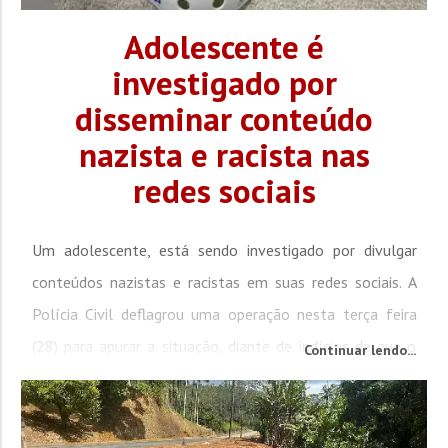
Adolescente é
investigado por
disseminar conteúdo
nazista e racista nas
redes sociais
Um adolescente, está sendo investigado por divulgar
conteúdos nazistas e racistas em suas redes sociais. A
Polícia Civil deflagrou uma operação nesta terça feira
(28) para apurar a situação, diante de indícios de que o
Continuar lendo...
jovem poderia estar planejando um ataque. Investigação
que ocorreu em Palhoça, na Grande Florianópolis A
ofensiva foi realizada pela Delegacia de Repressão ao