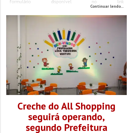
formulário disponível no link
Continuar lendo...
https://forms.gle/uxBEX5yJptTPHY7PA até o dia...
Creche do All Shopping
seguirá operando,
segundo Prefeitura