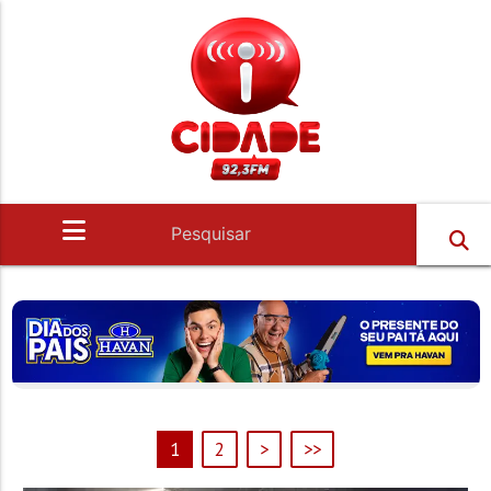
1
2
>
>>