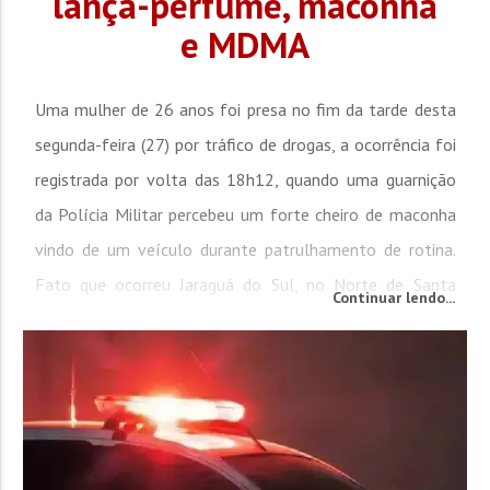
lança-perfume, maconha
e MDMA
Uma mulher de 26 anos foi presa no fim da tarde desta
segunda-feira (27) por tráfico de drogas, a ocorrência foi
registrada por volta das 18h12, quando uma guarnição
da Polícia Militar percebeu um forte cheiro de maconha
vindo de um veículo durante patrulhamento de rotina.
Fato que ocorreu Jaraguá do Sul, no Norte de Santa
Continuar lendo...
Catarina. Durante a abordagem, os policiais encontraram
diversas pontas de cigarro com resquícios de...