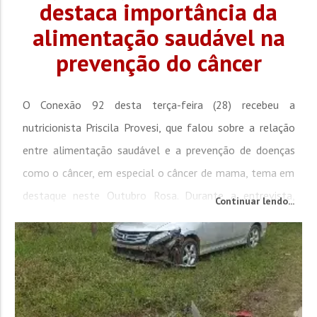
destaca importância da
alimentação saudável na
prevenção do câncer
O Conexão 92 desta terça-feira (28) recebeu a
nutricionista Priscila Provesi, que falou sobre a relação
entre alimentação saudável e a prevenção de doenças
como o câncer, em especial o câncer de mama, tema em
destaque neste Outubro Rosa. Durante a entrevista,
Continuar lendo...
Priscila destacou que a nutrição deve ser levada a sério
desde a gestação, pois os hábitos alimentares da...