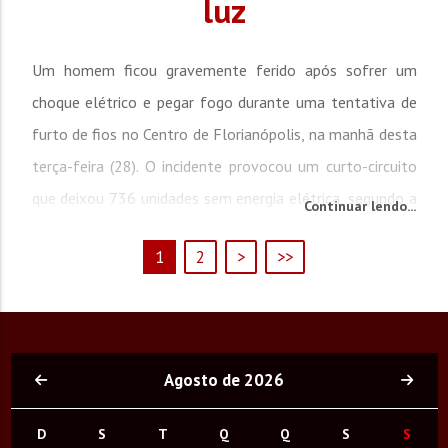
luz
Um homem ficou gravemente ferido após sofrer um
choque elétrico e pegar fogo durante uma tentativa de
furto de fios no Centro de Florianópolis, na manhã desta
terça-feira (28). O incidente provocou um curto-circuito
que deixou 736 unidades sem energia elétrica, segundo a
Continuar lendo...
Celesc. De acordo com informações da Polícia Militar de
1
2
>
>>
Santa Catarina (PMSC), o homem tentou retirar cabos de
uma caixa subterrânea quando acabou causando...
Agosto de 2026
D
S
T
Q
Q
S
S