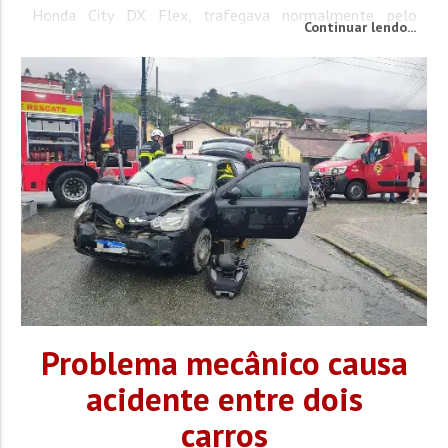
Honda City DX Flex, trafegava normalmente pelo
Continuar lendo...
sentido São João Batista a Canelinha quando a
motocicleta Honda NX150 Bros Mix ES retornou à pista
pelo...
Problema mecânico causa
acidente entre dois
carros