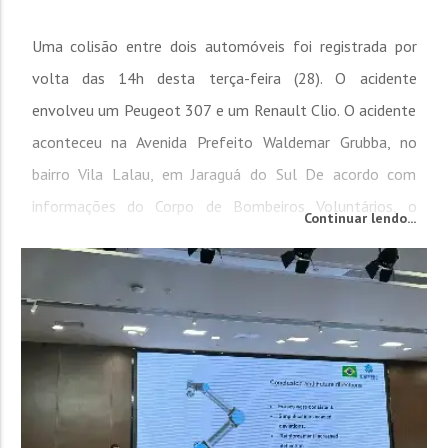
Uma colisão entre dois automóveis foi registrada por
volta das 14h desta terça-feira (28). O acidente
envolveu um Peugeot 307 e um Renault Clio. O acidente
aconteceu na Avenida Prefeito Waldemar Grubba, no
bairro Vila Lalau, em Jaraguá do Sul De acordo com
informações do Corpo de Bombeiros Voluntários, o
Continuar lendo...
motorista do Peugeot relatou que o veículo apresentou
uma pane elétrica e parou repentinamente na via. Logo
atrás,...