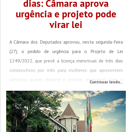
dias: Câmara aprova
urgência e projeto pode
virar lei
A Câmara dos Deputados aprovou, nesta segunda-feira
(27), o pedido de urgência para o Projeto de Lei
1249/2022, que prevê a licença menstrual de três dias
consecutivos por mês para mulheres que apresentem
sintomas graves durante o período menstrual. Com a
Continuar lendo...
urgência aprovada, o texto poderá ser votado
diretamente em plenário, sem precisar passar novamente
pelas comissões. De autoria da deputada Jandira...