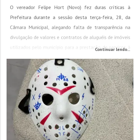
O vereador Felipe Hort (Novo) fez duras críticas à
Prefeitura durante a sessão desta terça-feira, 28, da
Câmara Municipal, alegando falta de transparência na
divulgação de valores e contratos de aluguéis de imóveis
utilizados pelo município para a prestação de serviços à
Continuar lendo...
população. Segundo o parlamentar, o Poder Executivo
não estaria cumprindo uma lei, de autoria do...