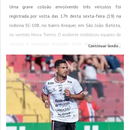
Uma grave colisão envolvendo três veículos foi
registrada por volta das 17h desta sexta-feira (19) na
rodovia SC-108, no bairro Krequer, em São João Batista,
no sentido Nova Trento. O acidente mobilizou equipes de
resgate e provocou bloqueio total da pista nos dois
Continuar lendo...
sentidos. O condutor de um Toyota Corolla, um homem
de 48 anos, ficou gravemente ferido, preso às ferragens
e com múltiplos traumas pelo corpo. Ele foi
desencarcerado por equipes do...