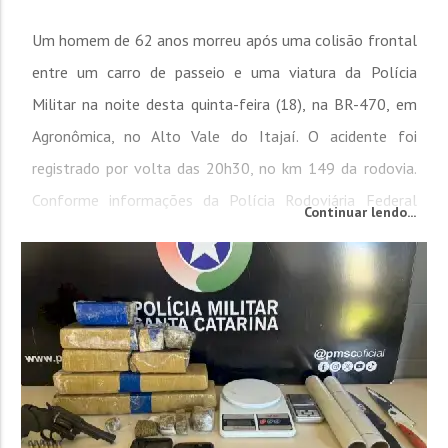
Um homem de 62 anos morreu após uma colisão frontal
entre um carro de passeio e uma viatura da Polícia
Militar na noite desta quinta-feira (18), na BR-470, em
Agronômica, no Alto Vale do Itajaí. O acidente foi
registrado por volta das 20h30, no km 149 da rodovia.
Conforme informações da Polícia Rodoviária Federal
Continuar lendo...
(PRF), a batida envolveu um Fiat Uno, emplacado em
Presidente Getúlio, e um veículo oficial da...