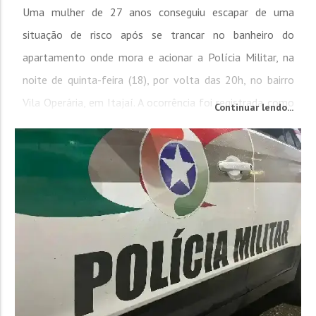
Uma mulher de 27 anos conseguiu escapar de uma
situação de risco após se trancar no banheiro do
apartamento onde mora e acionar a Polícia Militar, na
noite de quinta-feira (18), por volta das 20h, no bairro
Vila Operária, em Itajaí. A ocorrência foi registrada como
Continuar lendo...
violência doméstica, com enquadramento na Lei Maria da
Penha, envolvendo lesão corporal leve, ameaça e posse
ilegal de arma de fogo de uso restrito....