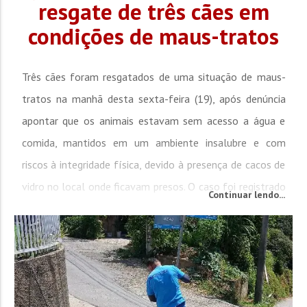
resgate de três cães em
condições de maus-tratos
Três cães foram resgatados de uma situação de maus-
tratos na manhã desta sexta-feira (19), após denúncia
apontar que os animais estavam sem acesso a água e
comida, mantidos em um ambiente insalubre e com
riscos à integridade física, devido à presença de cacos de
vidro no local onde ficavam presos. O caso foi registrado
Continuar lendo...
no bairro Ulisses Guimarães, em Joinville. No endereço
indicado, foi...