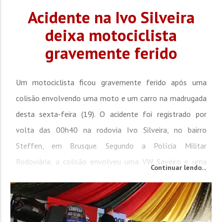
Acidente na Ivo Silveira
deixa motociclista
gravemente ferido
Um motociclista ficou gravemente ferido após uma
colisão envolvendo uma moto e um carro na madrugada
desta sexta-feira (19). O acidente foi registrado por
volta das 00h40 na rodovia Ivo Silveira, no bairro
Steffen, em Brusque. Segundo a Polícia Militar
Rodoviária, a colisão envolveu uma VW Saveiro e uma
Continuar lendo...
Honda CG 150 Titan. Conforme informações colhidas no
local, não foi possível definir oficialmente o causador do
acidente. No...