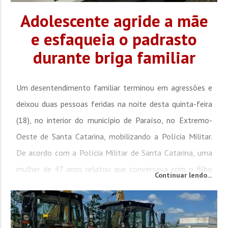
Adolescente agride a mãe
e esfaqueia o padrasto
durante briga familiar
Um desentendimento familiar terminou em agressões e
deixou duas pessoas feridas na noite desta quinta-feira
(18), no interior do município de Paraíso, no Extremo-
Oeste de Santa Catarina, mobilizando a Polícia Militar.
De acordo com a Polícia Militar de Santa Catarina, uma
mulher de 47 anos relatou que conversava com o filho
Continuar lendo...
adolescente quando ele se irritou com o assunto e
passou a agredi-la com socos e chutes, provocando
lesões. Durante a...