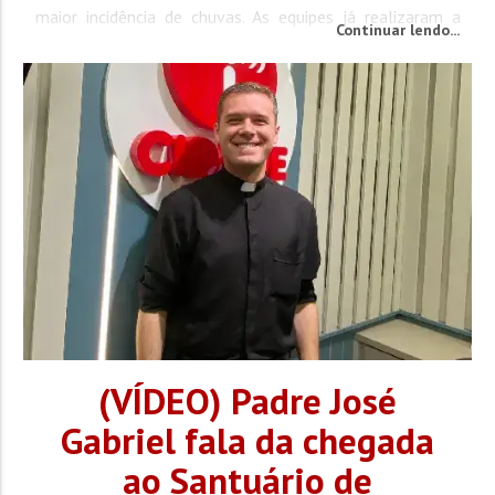
maior incidência de chuvas. As equipes já realizaram a
Continuar lendo...
limpeza em algumas vias, entre elas a rua Paulo Cerutti
Júnior, rua Expedicionário Ervin Batschauer, rua...
(VÍDEO) Padre José
Gabriel fala da chegada
ao Santuário de