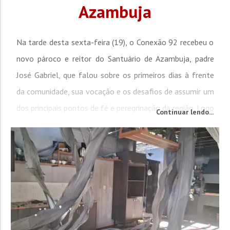
Azambuja
Na tarde desta sexta-feira (19), o Conexão 92 recebeu o
novo pároco e reitor do Santuário de Azambuja, padre
José Gabriel, que falou sobre os primeiros dias à frente
da comunidade, sua vocação e os desafios de assumir um
dos principais pontos de fé e peregrinação da região. Logo
Continuar lendo...
no início do bate-papo, chamou atenção a idade do
sacerdote: 27 anos. Ao comentar a chegada de padres
mais jovens...