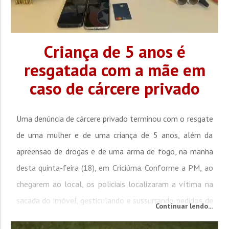
Criança de 5 anos é
resgatada com a mãe em
caso de cárcere privado
Uma denúncia de cárcere privado terminou com o resgate
de uma mulher e de uma criança de 5 anos, além da
apreensão de drogas e de uma arma de fogo, na manhã
desta quinta-feira (18), em Criciúma. Conforme a PM, ao
chegarem ao local, os policiais localizaram a vítima na
sacada do imóvel, gesticulando e sussurrando pedidos de
Continuar lendo...
socorro, com receio de que o suspeito, que estaria