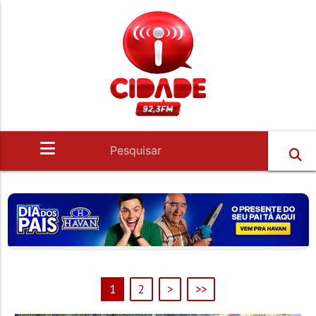
1
2
>
>>