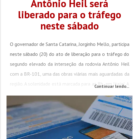
Antônio Heil será
liberado para o tráfego
neste sábado
O governador de Santa Catarina, Jorginho Mello, participa
neste sábado (20) do ato de liberação para o tráfego do
segundo elevado da interseção da rodovia Antônio Heil
com a BR-101, uma das obras viárias mais aguardadas da
região. A solenidade está marcada para as 8h, em Itajaí. A
Continuar lendo...
liberação representa mais uma etapa do complexo viário
da Antônio Heil, considerado um dos maiores...