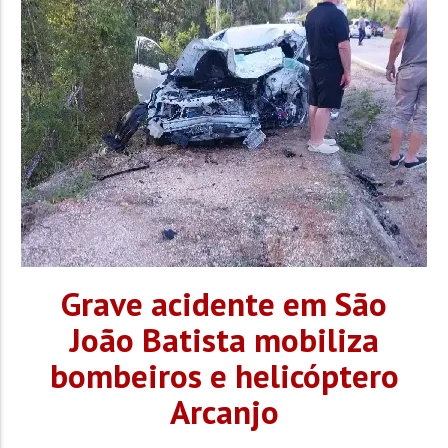
Grave acidente em São
João Batista mobiliza
bombeiros e helicóptero
Arcanjo