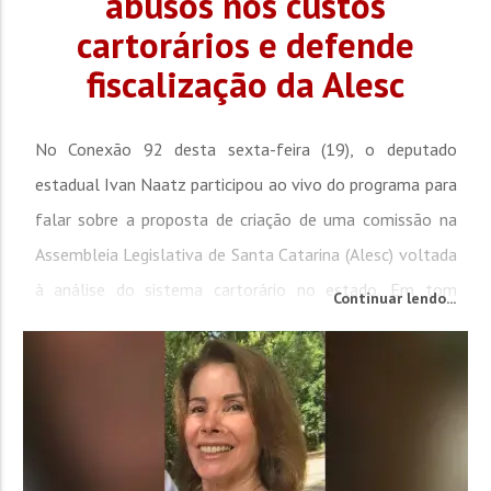
abusos nos custos
cartorários e defende
fiscalização da Alesc
No Conexão 92 desta sexta-feira (19), o deputado
estadual Ivan Naatz participou ao vivo do programa para
falar sobre a proposta de criação de uma comissão na
Assembleia Legislativa de Santa Catarina (Alesc) voltada
à análise do sistema cartorário no estado. Em tom
Continuar lendo...
crítico, o parlamentar destacou que o objetivo é
investigar os altos custos cobrados da população e a
excessiva burocracia envolvida em serviços...