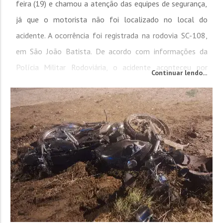
feira (19) e chamou a atenção das equipes de segurança,
já que o motorista não foi localizado no local do
acidente. A ocorrência foi registrada na rodovia SC-108,
em São João Batista. De acordo com informações da
Polícia Militar Rodoviária, o acidente aconteceu por
Continuar lendo...
volta das 00h50, no km 149,100 da rodovia, na
localidade de Krequer. O veículo...