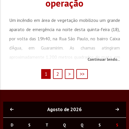
operação
Um incêndio em área de vegetação mobilizou um grande
aparato de emergência na noite desta quinta-feira (18),
por volta das 19h40, na Rua São Paulo, no bairro Caixa
d’Água, em Guaramirim. As chamas atingiram
aproximadamente 1.200 metros quadrados de mata, em
Continuar lendo...
uma área total estimada em cerca de 10 mil metros
1
2
>
>>
quadrados. Para o combate ao fogo, as equipes
utilizaram cerca de 48 mil litros de água. A ocorrência...
Agosto de 2026
D
S
T
Q
Q
S
S