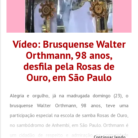
Vídeo: Brusquense Walter
Orthmann, 98 anos,
desfila pela Rosas de
Ouro, em São Paulo
Alegria e orgulho, já na madrugada domingo (23), o
brusquense Walter Orthmann, 98 anos, teve uma
participação especial na escola de samba Rosas de Ouro,
no sambódromo de Anhembi, em São Paulo. Orthmann é
um cidadão de respeito e admiração na comunidade
Continuar lendo...