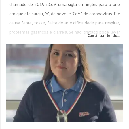
chamado de 2019-nCoV, uma sigla em inglês para o ano
em que ele surgiu, "n", de novo, e "CoV", de coronavírus. Ele
causa febre, tosse, falta de ar e dificuldade para respirar,
problemas gástricos e diarreia. Se não tratado pode levar
Continuar lendo...
a morte. Ana Cristina Nasguewitz, 32 anos, natural de
Guabiruba que atualmente mora em...