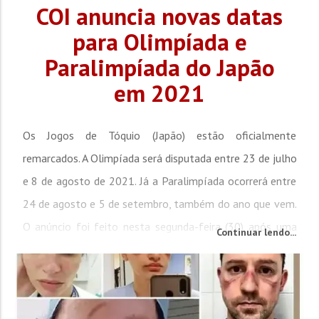
COI anuncia novas datas
para Olimpíada e
Paralimpíada do Japão
em 2021
Os Jogos de Tóquio (Japão) estão oficialmente
remarcados. A Olimpíada será disputada entre 23 de julho
e 8 de agosto de 2021. Já a Paralimpíada ocorrerá entre
24 de agosto e 5 de setembro, também do ano que vem.
O anúncio foi feito nesta segunda-feira (30) após uma
Continuar lendo...
conferência por telefone entre o presidente do Comitê
Olímpico Internacional (COI), Thomas Bach, e as
autoridades japonesas. O...