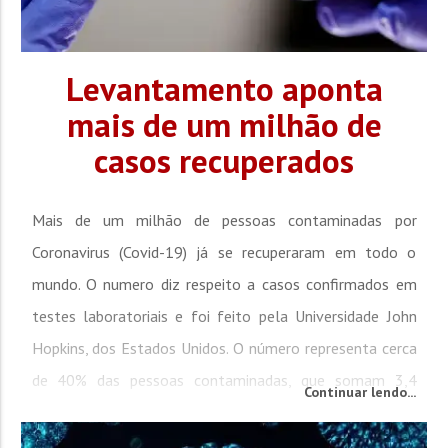
Levantamento aponta
mais de um milhão de
casos recuperados
Mais de um milhão de pessoas contaminadas por
Coronavirus (Covid-19) já se recuperaram em todo o
mundo. O numero diz respeito a casos confirmados em
testes laboratoriais e foi feito pela Universidade John
Hopkins, dos Estados Unidos. O número representa cerca
de 40% das pessoas contaminadas, que somam 3,4
Continuar lendo...
milhões. Os EUA são o país com a maior quantidade de
casos, totalizando 1,6 milhão de infectados. O país