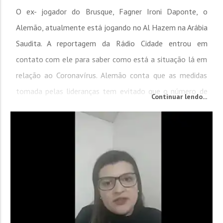
O ex- jogador do Brusque, Fagner Ironi Daponte, o
Alemão, atualmente está jogando no Al Hazem na Arábia
Saudita. A reportagem da Rádio Cidade entrou em
contato com ele para saber como está a situação lá em
relação ao Coronavírus. Alemão conta que as medidas
tomada pelas lideranças tem evitado que o número de
Continuar lendo...
casos sejam altíssimos. “Aqui na Arábia as autoridades
tomaram as...