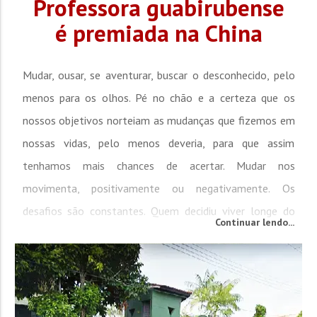
Professora guabirubense
é premiada na China
Mudar, ousar, se aventurar, buscar o desconhecido, pelo
menos para os olhos. Pé no chão e a certeza que os
nossos objetivos norteiam as mudanças que fizemos em
nossas vidas, pelo menos deveria, para que assim
tenhamos mais chances de acertar. Mudar nos
movimenta, positivamente ou negativamente. Os
desafios são constantes. Quem decidiu viver longe do
Continuar lendo...
Brasil, de Guabiruba, Brusque, e São João Batista foi a
Ana Cristina Nasguewitz, 32 anos, que mora...