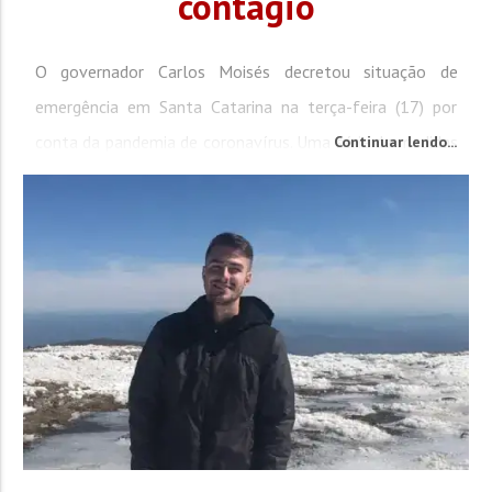
contágio
O governador Carlos Moisés decretou situação de
emergência em Santa Catarina na terça-feira (17) por
conta da pandemia de coronavírus. Uma série de medidas
Continuar lendo...
restritivas, que será adotada pelos próximos sete dias,
foi anunciada como uma forma de conter a proliferação
do vírus no estado. A decisão foi tomada após o primeiro
registro de transmissão comunitária em...