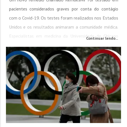
pacientes considerados graves por conta do contágio
com o Covid-19. Os testes foram realizados nos Estados
Unidos e os resultados animaram a comunidade médica.
Especialistas em medicina da Universidade de Chicago
Continuar lendo...
testaram a droga em 125 pessoas que foram infectadas
pelo Coronoavírus. Destas, 113 se enquadraram em
casos mais graves. Os médicos aplicaram doses diárias do
medicamento e a maioria,...