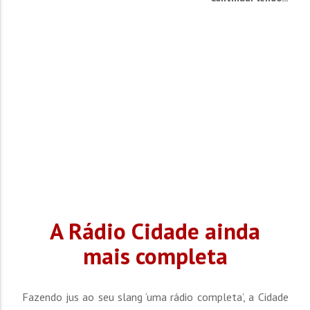
brusquense. Ele participou na ala Velhas Guarda da
escola. A Rosas de Ouro levou a temática “Tempos
Modernos”, que enfatiza a tecnologia, falando sobre as...
A Rádio Cidade ainda
mais completa
Fazendo jus ao seu slang ‘uma rádio completa’, a Cidade