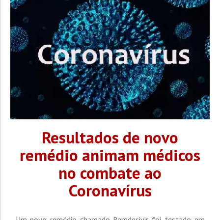
também é o...
Resultados de novo
remédio animam médicos
no combate ao
Coronavírus
Um novo remédio chamado Remdesivir foi testado em