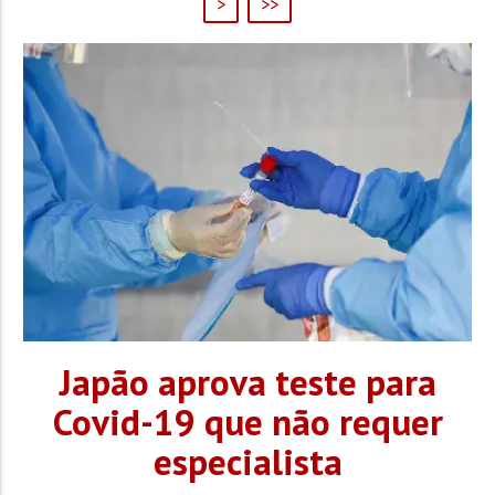
>
>>
Japão aprova teste para
Covid-19 que não requer
especialista