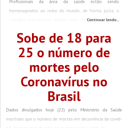
Profissionais da área da saúde estão sendo
homenageados ao redor do mundo, de forma justa, o
trabalho é incansável. Alguns deles colocarm em redes
Continuar lendo...
sociais imagens de como ficam os seus rostos devido aos
Sobe de 18 para
acessórios de proteção contra o Coronavírus. Em
25 o número de
entrevista à CNN, o médico italiano Nicola Sgarbi disse
que fez a selfie depois de um plantão de doze horas
mortes pelo
seguidas, em uma UTI em um dos hospitais do...
Coronavírus no
Brasil
Dados divulgados hoje (22) pelo Ministério da Saúde
mostram que o número de mortes em decorrência da covid-
19, doença causada pelo novo coronavírus, subiu de...