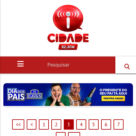
<<
<
1
2
3
4
5
6
7