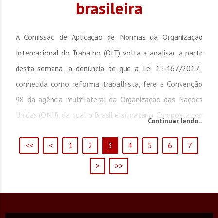
brasileira
A Comissão de Aplicação de Normas da Organização
Internacional do Trabalho (OIT) volta a analisar, a partir
desta semana, a denúncia de que a Lei 13.467/2017,,
conhecida como reforma trabalhista, fere a Convenção
98 da agência multilateral da Organização das Nações
Unidas (ONU), da qual o Brasil é signatário. Composta por
Continuar lendo...
representantes dos Estados-Membros (governos,...
<<
<
1
2
3
4
5
6
7
>
>>