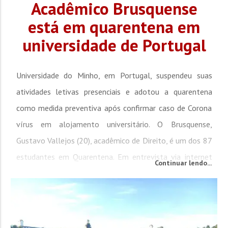
Acadêmico Brusquense
está em quarentena em
universidade de Portugal
Universidade do Minho, em Portugal, suspendeu suas
atividades letivas presenciais e adotou a quarentena
como medida preventiva após confirmar caso de Corona
vírus em alojamento universitário. O Brusquense,
Gustavo Vallejos (20), acadêmico de Direito, é um dos 87
estudantes em Quarentena. Em entrevista via internet
Continuar lendo...
com a Rádio Cidade, o acadêmico contou mais sobre a
situação. O jovem está na Universidade portuguesa desde
23...