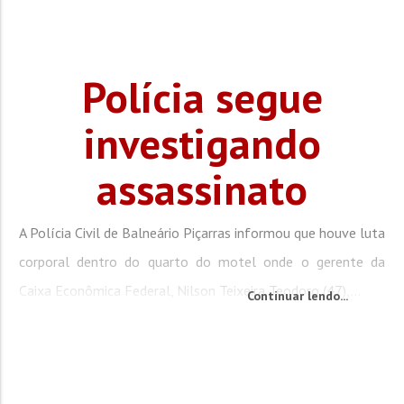
Polícia segue
investigando
assassinato
A Polícia Civil de Balneário Piçarras informou que houve luta
corporal dentro do quarto do motel onde o gerente da
Caixa Econômica Federal, Nilson Teixeira Teodoro (47),...
Continuar lendo...