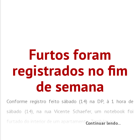
Furtos foram
registrados no fim
de semana
Conforme registro feito sábado (14) na DP, à 1 hora de
sábado (14), na rua Vicente Schaefer, um notebook foi
furtado do interior de um apartamento. Também no...
Continuar lendo...