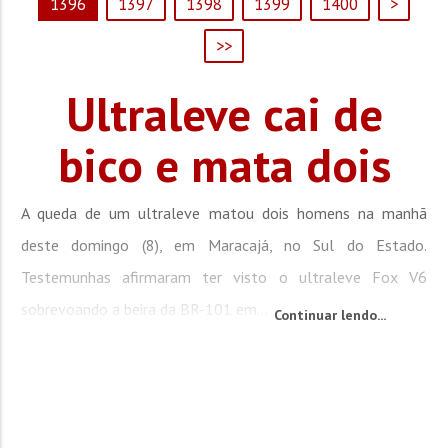
1396
1397
1398
1399
1400
>
>>
Ultraleve cai de
bico e mata dois
A queda de um ultraleve matou dois homens na manhã
deste domingo (8), em Maracajá, no Sul do Estado.
Testemunhas afirmaram ter visto o ultraleve Fox V6
sobrevoando a beira da BR-101 em...
Continuar lendo...