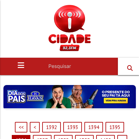
<<
<
1392
1393
1394
1395