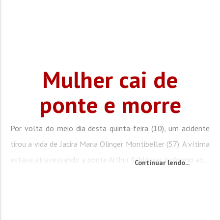
Mulher cai de
ponte e morre
Por volta do meio dia desta quinta-feira (10), um acidente
tirou a vida de Jacira Maria Olinger Montibeller (57). A vítima
estava atravessando a ponte Arthur Schlösser (próximo ao...
Continuar lendo...