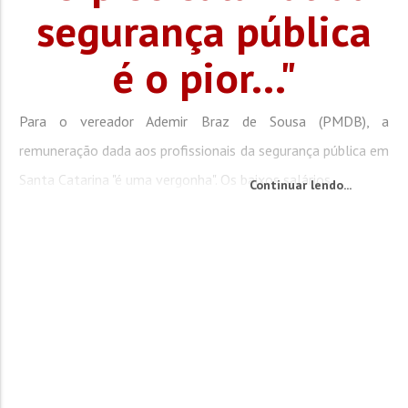
segurança pública
é o pior..."
Para o vereador Ademir Braz de Sousa (PMDB), a
remuneração dada aos profissionais da segurança pública em
Santa Catarina "é uma vergonha". Os baixos salários...
Continuar lendo...