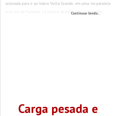
acionada para ir ao bairro Volta Grande, em uma via paralela
à da rua da Fazenda. Lá estava abandonado o caminhão...
Continuar lendo...
Carga pesada e