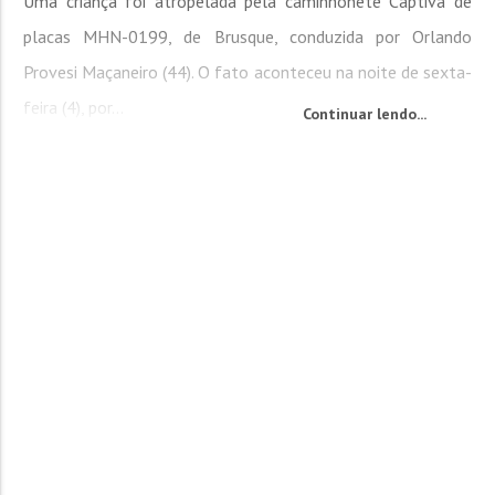
Uma criança foi atropelada pela caminhonete Captiva de
placas MHN-0199, de Brusque, conduzida por Orlando
Provesi Maçaneiro (44). O fato aconteceu na noite de sexta-
feira (4), por...
Continuar lendo...