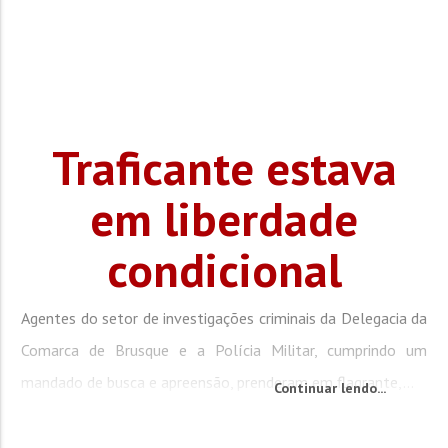
Traficante estava
em liberdade
condicional
Agentes do setor de investigações criminais da Delegacia da
Comarca de Brusque e a Polícia Militar, cumprindo um
mandado de busca e apreensão, prenderam em flagrante,...
Continuar lendo...