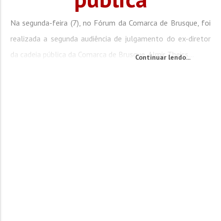
Na segunda-feira (7), no Fórum da Comarca de Brusque, foi
realizada a segunda audiência de julgamento do ex-diretor
da cadeia pública da Comarca de Brusque, Almir Theiss...
Continuar lendo...