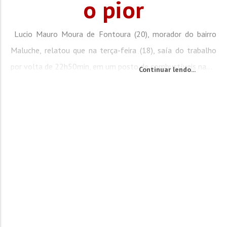
o pior
Lucio Mauro Moura de Fontoura (20), morador do bairro
Maluche, relatou que na terça-feira (18), saía do trabalho
por volta de 22h50min, em um posto de combustíveis na...
Continuar lendo...