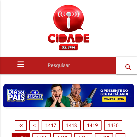
<<
<
1417
1418
1419
1420