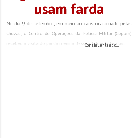
usam farda
No dia 9 de setembro, em meio ao caos ocasionado pelas
chuvas, o Centro de Operações da Polícia Militar (Copom)
recebeu a visita do pai da menina Jessica Eduarda Lemus...
Continuar lendo...