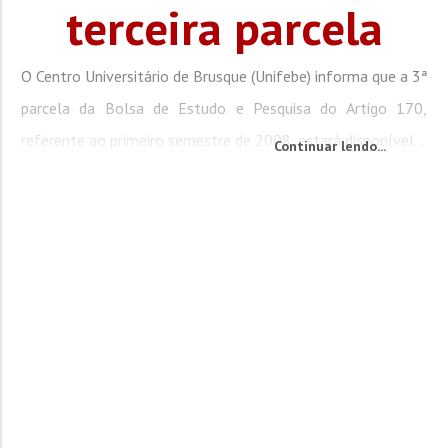
terceira parcela
O Centro Universitário de Brusque (Unifebe) informa que a 3ª
parcela da Bolsa de Estudo e Pesquisa do Artigo 170,
referente ao primeiro semestre de 2008, estará disponível...
Continuar lendo...