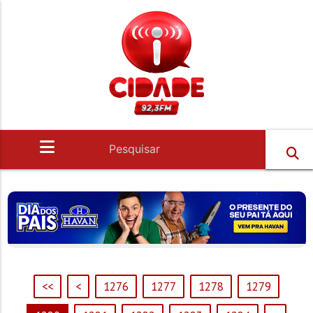
<<
<
1276
1277
1278
1279