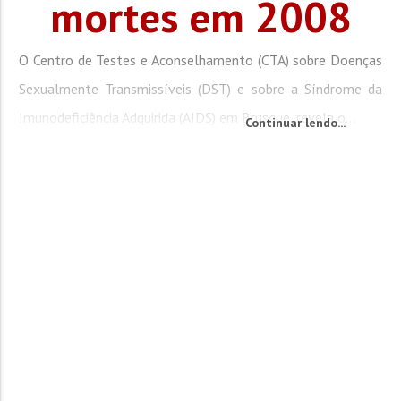
mortes em 2008
O Centro de Testes e Aconselhamento (CTA) sobre Doenças
Sexualmente Transmissíveis (DST) e sobre a Síndrome da
Imunodeficiência Adquirida (AIDS) em Brusque, revela o...
Continuar lendo...