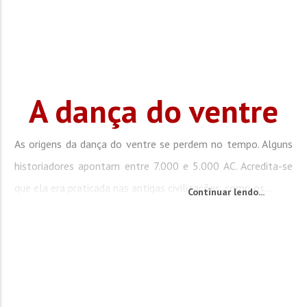
A dança do ventre
As origens da dança do ventre se perdem no tempo. Alguns
historiadores apontam entre 7.000 e 5.000 AC. Acredita-se
que ela era praticada nas antigas civilizações, como os...
Continuar lendo...