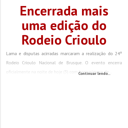
Encerrada mais
uma edição do
Rodeio Crioulo
Lama e disputas acirradas marcaram a realização do 24º
Rodeio Crioulo Nacional de Brusque. O evento encerra
oficialmente na noite de hoje (3) com bom número de...
Continuar lendo...