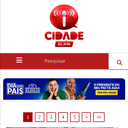
1
2
3
4
5
>
>>