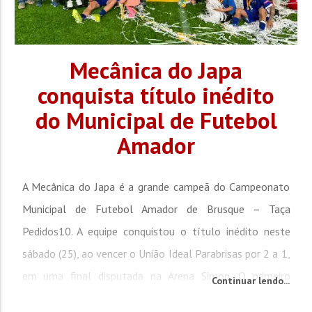
Mecânica do Japa
conquista título inédito
do Municipal de Futebol
Amador
A Mecânica do Japa é a grande campeã do Campeonato
Municipal de Futebol Amador de Brusque – Taça
Pedidos10. A equipe conquistou o título inédito neste
sábado (25), ao vencer o União Ideal Parabrisas por 2 a 1,
em uma final disputada na Arena Simon. O primeiro
Continuar lendo...
tempo começou equilibrado, com as duas equipes se