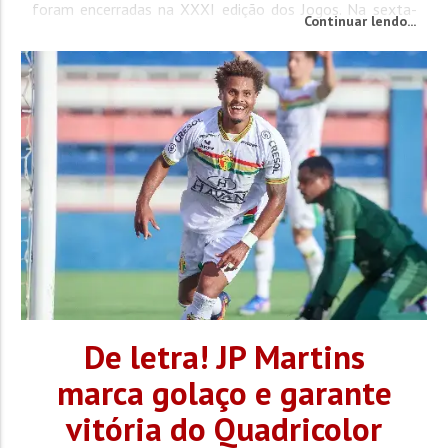
foram encerradas na XXXI edição dos Jogos. Na sexta-
Continuar lendo...
feira (24), a bocha vale-tudo conheceu seus campeões.
No masculino, a comunidade Volta Grande conquistou o
título ao...
De letra! JP Martins
marca golaço e garante
vitória do Quadricolor