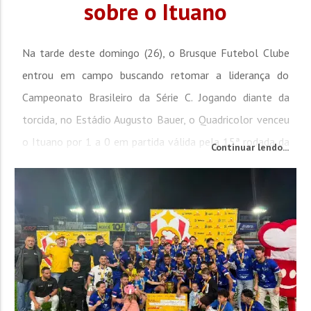
sobre o Ituano
Na tarde deste domingo (26), o Brusque Futebol Clube
entrou em campo buscando retomar a liderança do
Campeonato Brasileiro da Série C. Jogando diante da
torcida, no Estádio Augusto Bauer, o Quadricolor venceu
o Ituano por 1 a 0 em partida válida pela 15ª rodada da
Continuar lendo...
competição. O jogo começou bastante travado por parte
do Brusque. A equipe tentava buscar o ataque, mas
encontrava dificuldades diante da boa marcação do
Ituano,...