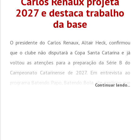
Carlos Renaux projeta
2027 e destaca trabalho
da base
O presidente do Carlos Renaux, Altair Heck, confirmou
que o clube não disputará a Copa Santa Catarina e já
voltou as atenções para a preparação da Série B do
Campeonato Catarinense de 2027. Em entrevista ao
programa Batendo Papo, Batendo Bola, ele explicou que
Continuar lendo...
a decisão foi tomada para manter o equilíbrio financeiro
e fortalecer o planejamento do próximo ano. "Futebol
não se faz sem recurso. Por isso...