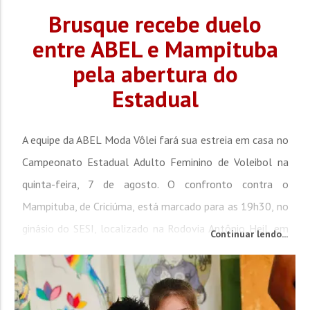
Brusque recebe duelo
entre ABEL e Mampituba
pela abertura do
Estadual
A equipe da ABEL Moda Vôlei fará sua estreia em casa no
Campeonato Estadual Adulto Feminino de Voleibol na
quinta-feira, 7 de agosto. O confronto contra o
Mampituba, de Criciúma, está marcado para as 19h30, no
ginásio do SESI, localizado na Rodovia Antônio Heil, em
Continuar lendo...
Brusque. Representando Brusque na competição, a ABEL
inicia sua caminhada no Estadual em busca de mais uma
campanha de destaque no voleibol catarinense.