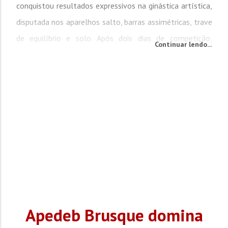
conquistou resultados expressivos na ginástica artística,
disputada nos aparelhos salto, barras assimétricas, trave
de equilíbrio e solo. Após dois dias de competição,
Continuar lendo...
Brusque garantiu o título por equipes e também o
primeiro lugar no...
Apedeb Brusque domina