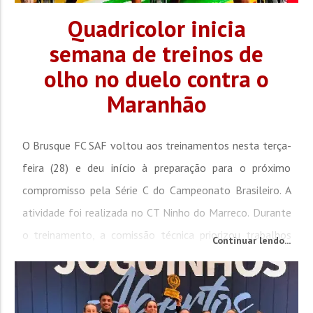
Quadricolor inicia
semana de treinos de
olho no duelo contra o
Maranhão
O Brusque FC SAF voltou aos treinamentos nesta terça-
feira (28) e deu início à preparação para o próximo
compromisso pela Série C do Campeonato Brasileiro. A
atividade foi realizada no CT Ninho do Marreco. Durante
o treinamento, a comissão técnica priorizou trabalhos
Continuar lendo...
técnicos, com foco em fundamentos como controle de
bola, passes, condução, movimentação e tomada de
decisão. A atividade...