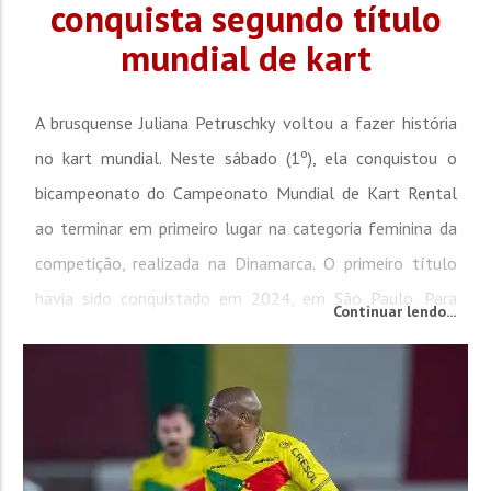
conquista segundo título
mundial de kart
A brusquense Juliana Petruschky voltou a fazer história
no kart mundial. Neste sábado (1º), ela conquistou o
bicampeonato do Campeonato Mundial de Kart Rental
ao terminar em primeiro lugar na categoria feminina da
competição, realizada na Dinamarca. O primeiro título
havia sido conquistado em 2024, em São Paulo. Para
Continuar lendo...
garantir o bicampeonato, Juliana superou a holandesa
Selina Balneger, hexacampeã mundial da modalidade. O
Mundial reuniu...