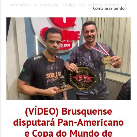
conforme a evolução clínica do atleta durante o
Continuar lendo...
tratamento. Em nota, o Brusque desejou uma rápida
recuperação ao jogador e afirmou que...
(VÍDEO) Brusquense
disputará Pan-Americano
e Copa do Mundo de