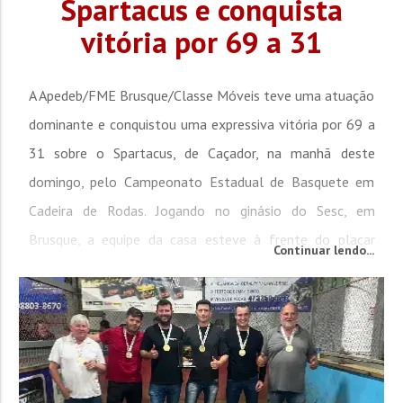
Spartacus e conquista
vitória por 69 a 31
A Apedeb/FME Brusque/Classe Móveis teve uma atuação
dominante e conquistou uma expressiva vitória por 69 a
31 sobre o Spartacus, de Caçador, na manhã deste
domingo, pelo Campeonato Estadual de Basquete em
Cadeira de Rodas. Jogando no ginásio do Sesc, em
Brusque, a equipe da casa esteve à frente do placar
Continuar lendo...
durante toda a partida e confirmou o resultado com uma
atuação consistente nos quatro períodos. A equipe...