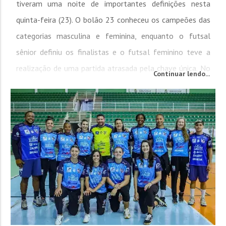
tiveram uma noite de importantes definições nesta
quinta-feira (23). O bolão 23 conheceu os campeões das
categorias masculina e feminina, enquanto o futsal
sênior definiu os finalistas e o futsal feminino teve a
realização de uma partida atrasada pela chave única. No
Continuar lendo...
bolão 23 feminino, o Centro confirmou o título ao
somar 1.958 pinos na classificação...