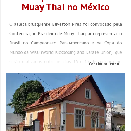
Muay Thai no México
O atleta brusquense Elivelton Pires foi convocado pela
Confederação Brasileira de Muay Thai para representar o
Brasil no Campeonato Pan-Americano e na Copa do
Mundo da WKU (World Kickboxing and Karate Union), que
serão realizados entre os dias 15 e 17 de outubro, no
Continuar lendo...
México. A convocação veio após uma sequência de bons
resultados conquistados nas competições nacionais. Em
entrevista ao programa Conexão 92, Elivelton...