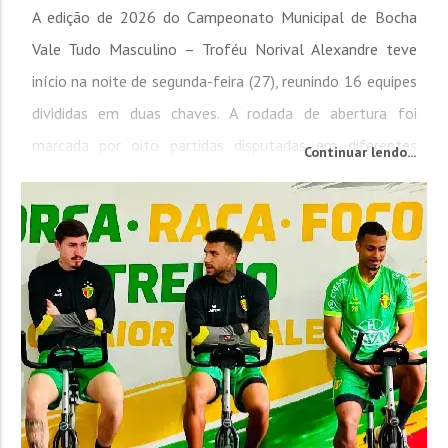
A edição de 2026 do Campeonato Municipal de Bocha
Vale Tudo Masculino – Troféu Norival Alexandre teve
início na noite de segunda-feira (27), reunindo 16 equipes
divididas em duas chaves. A rodada de abertura foi
marcada por oito partidas disputadas em diferentes
Continuar lendo...
canchas de Brusque, dando início à competição que
seguirá até dezembro, quando serão conhecidos os
campeões da primeira e da segunda...