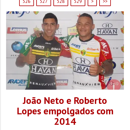
526
527
528
529
>
>>
João Neto e Roberto
Lopes empolgados com
2014