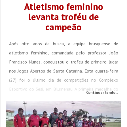
Atletismo feminino
levanta troféu de
campeão
Após oito anos de busca, a equipe brusquense de
atletismo feminino, comandada pelo professor João
Francisco Nunes, conquistou o troféu de primeiro lugar
nos Jogos Abertos de Santa Catarina. Esta quarta-feira
(27) foi o último dia de competições no Complexo
Esportivo do Sesi, em Blumenau. A primeira medalha do
Continuar lendo...
dia veio com Fernanda de Araújo, com a prata nos 100
metros rasos. Já no Heptatlo, que reúne as provas de
100 metros com barreira, arremesso de peso, salto em
distância,...