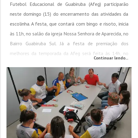
Futebol Educacional de Guabiruba (Afeg) participarão
neste domingo (15) do encerramento das atividades da
escolinha. A festa, que contará com bingo e risoto, inicia
às 11h, no salão da igreja Nossa Senhora de Aparecida, no
Bairro Guabiruba Sul. Já a festa de premiação dos
melhores da temporada da Afeg será feita às 14h, no
Continuar lendo...
mesmo local, quando os destaques do ano receberão
homenagens. Inclusive aqueles que receberam as...