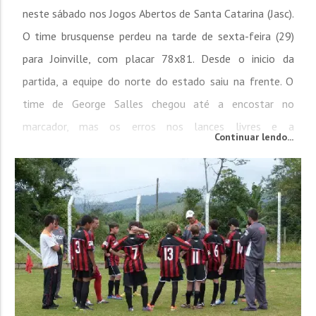
neste sábado nos Jogos Abertos de Santa Catarina (Jasc).
O time brusquense perdeu na tarde de sexta-feira (29)
para Joinville, com placar 78x81. Desde o inicio da
partida, a equipe do norte do estado saiu na frente. O
time de George Salles chegou até a encostar no
marcador, mas os erros nos lances livres e a
Continuar lendo...
disponibilidade de reservas fizeram com a equipe
joinvilense crescesse na partida. Brusque enfrenta na
decisão do terceiro lugar o...