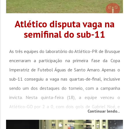
Atlético disputa vaga na
semifinal do sub-11
As três equipes do laboratório do Atlético-PR de Brusque
encerraram a participação na primeira fase da Copa
Imperatriz de Futebol Águas de Santo Amaro. Apenas o
sub-11 conseguiu a vaga nas quartas-de-final, inclusive
sendo um dos destaques do torneio, com a campanha
invicta. Nesta quinta-feira (18), a equipe venceu o
Atlético-GO por 2 a 0, com dois gols de Gabriel Noé, e
Continuar lendo...
garantiu a vaga na próxima fase. Já a equipe sub-13 foi
goleada pelo time de Goiás por 4 a 0 e acabou