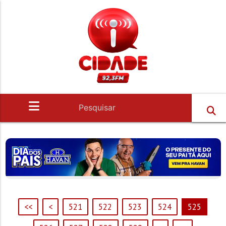
<<
<
521
522
523
524
525