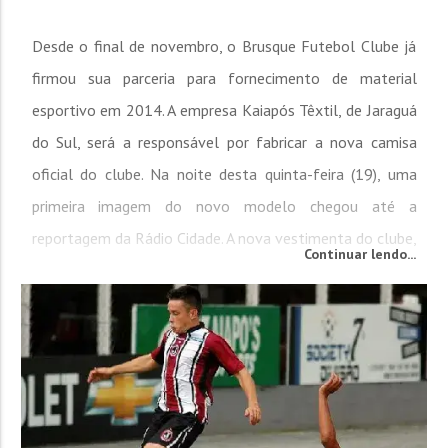
Desde o final de novembro, o Brusque Futebol Clube já
firmou sua parceria para fornecimento de material
esportivo em 2014. A empresa Kaiapós Têxtil, de Jaraguá
do Sul, será a responsável por fabricar a nova camisa
oficial do clube. Na noite desta quinta-feira (19), uma
primeira imagem do novo modelo chegou até a
reportagem da Rádio Cidade. A nova vestimenta do clube,
Continuar lendo...
ao que mostra a primeira imagem, remete a uma época
de sucessos no clube. A modelagem é parecida com o
uniforme de...