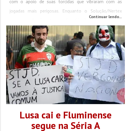
com o apoio de suas torcidas que vibraram com as
jogadas mais perigosas. Enquanto o Solução/Nertex
Continuar lendo...
venceu por 8 a 3 o Mercado Cati/São Pedro, a decisão no
masculino...
Lusa cai e Fluminense
segue na Séria A