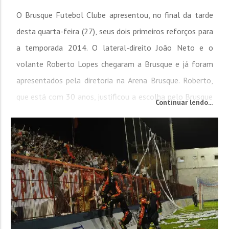
O Brusque Futebol Clube apresentou, no final da tarde
desta quarta-feira (27), seus dois primeiros reforços para
a temporada 2014. O lateral-direito João Neto e o
volante Roberto Lopes chegaram a Brusque e já foram
apresentados pela diretoria na Arena Brusque. Roberto,
que está com 30 anos, justificou a escolha pelo Brusque
Continuar lendo...
como uma oportunidade de aparecer em um campeonato
que se tornou um dos principais do país. O nosso objetivo
é sempre estar na vitrine e o Catarinense, para mim,...