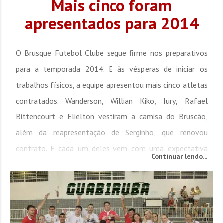
Mais cinco foram
apresentados para 2014
O Brusque Futebol Clube segue firme nos preparativos
para a temporada 2014. E às vésperas de iniciar os
trabalhos físicos, a equipe apresentou mais cinco atletas
contratados. Wanderson, Willian Kiko, Iury, Rafael
Bittencourt e Elielton vestiram a camisa do Bruscão,
além da reapresentação de Serginho, que renovou
contrato. E cada um deles vem com uma expectativa
Continuar lendo...
grande pelo trabalho, como Rafael Bittencourt, que
volta após cinco temporadas: É sempre um prazer
trabalhar aqui no...