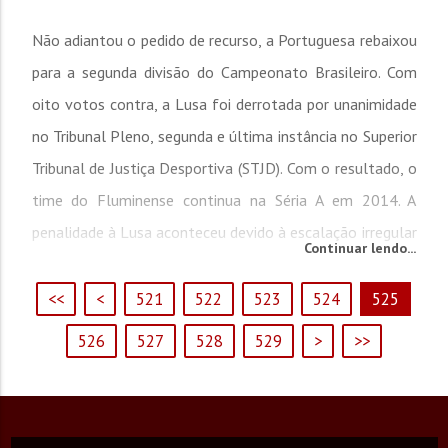
Não adiantou o pedido de recurso, a Portuguesa rebaixou
para a segunda divisão do Campeonato Brasileiro. Com
oito votos contra, a Lusa foi derrotada por unanimidade
no Tribunal Pleno, segunda e última instância no Superior
Tribunal de Justiça Desportiva (STJD). Com o resultado, o
time do Fluminense continua na Séria A em 2014. A
penalidade à Lusa aconteceu devido à escalação irregular
Continuar lendo...
de Héverton, na última rodada do brasileirão, no empate
sem gols com o Grêmio. Suspenso, o meia...
<<
<
521
522
523
524
525
526
527
528
529
>
>>