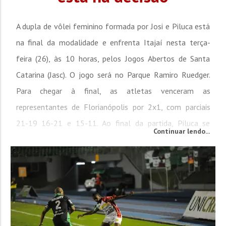
A dupla de vôlei feminino formada por Josi e Piluca está
na final da modalidade e enfrenta Itajaí nesta terça-
feira (26), às 10 horas, pelos Jogos Abertos de Santa
Catarina (Jasc). O jogo será no Parque Ramiro Ruedger.
Para chegar à final, as atletas venceram as
representantes de Florianópolis por 2x1, com parciais
21-19 16-21 e 15-11. Ao final da partida, Piluca se
Continuar lendo...
emocionou e desabafou, falando as dificuldades que
enfrentou no ano de 2013. Já no futebol de campo,
Brusque empatou...