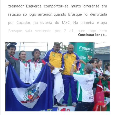
treinador Esquerda comportou-se muito diferente em
relação ao jogo anterior, quando Brusque foi derrotada
por Caçador, na estreia do JASC. Na primeira etapa
Brusque saiu vencendo por 2 a1, num jogo bem
Continuar lendo...
equilibrado, onde a equipe brusquense foi muito mais
eficiente e aplicada. Brusque iniciou o segundo tempo
apostando em administrar o...