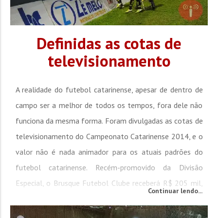
Definidas as cotas de
televisionamento
A realidade do futebol catarinense, apesar de dentro de
campo ser a melhor de todos os tempos, fora dele não
funciona da mesma forma. Foram divulgadas as cotas de
televisionamento do Campeonato Catarinense 2014, e o
valor não é nada animador para os atuais padrões do
futebol catarinense. Recém-promovido da Divisão
Especial, o Brusque Futebol Clube receberá R$ 205 mil,
Continuar lendo...
valor menor à cota recebida pela Federação Catarinense
de Futebol, que receberá R$ 400 mil de comissão por ser