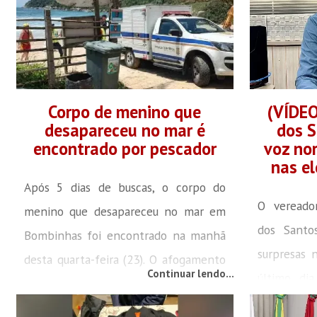
Corpo de menino que
(VÍDEO
desapareceu no mar é
dos S
encontrado por pescador
voz no
nas el
Após 5 dias de buscas, o corpo do
O vereado
menino que desapareceu no mar em
dos Santo
Bombinhas foi encontrado na manhã
surpresas 
desta quarta-feira (23). O afogamento
Continuar lendo...
último di
ocorreu na tarde de sexta-feira (18),
entrevista
quando o pai do menino morreu