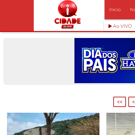
Inicio
No
Ao VIVO
<<
<