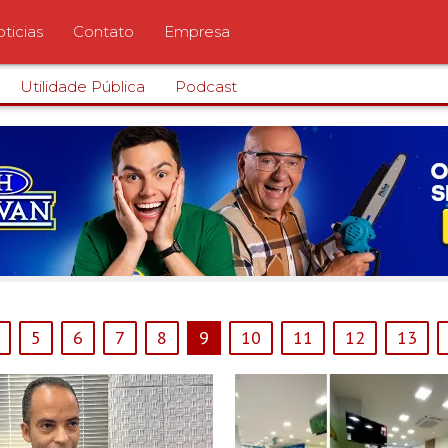
ticias
Contato
Empresa
Utilidade Pública
Podcast
5
6
7
8
9
10
11
12
13