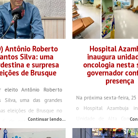
) Antônio Roberto
Hospital Azam
antos Silva: uma
inaugura unida
rdestina e surpresa
oncologia nesta 
eições de Brusque
governador con
presença
r eleito Antônio Roberto
Na próxima sexta-feira, 25
s Silva, uma das grandes
o Hospital Azambuja in
nas eleições de Brusque no
Unidade de Alta Compl
Continuar lendo...
Con
a 6 de outubro, concedeu
Oncologia (UNACON)
 nesta quarta-feira (12) ao