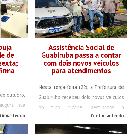
buja
Assistência Social de
de de
Guabiruba passa a contar
sexta;
com dois novos veículos
firma
para atendimentos
Nesta terça-feira (22), a Prefeitura de
 de outubro,
Guabiruba recebeu dois novos veículos
augura sua
do tipo picape, destinados à
exidade em
tinuar lendo...
Continuar lendo...
Secretaria de Assistência Social. A
, em uma
aquisição, no valor de R$ 371.494,00,