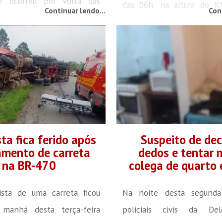
e ocorreu por volta das
das 06h, na altura do 
Continuar lendo...
Con
na rua Pomerânia, em
Pouso Redondo. Segundo i
. Segundo informações do
da Polícia Rodoviária Fed
Bombeiros, o idoso foi
uma guarnição se deslocou 
do consciente, porém
para auxiliar na remoção d
 agitado, apresentando
Ao chegar, os polici
 no crânio e um corte com
informados que as caixas 
to controlado no dedo da
haviam...
rda. Após os primeiros
ta fica ferido após
Suspeito de de
mento de carreta
dedos e tentar 
s, ele...
na BR-470
colega de quarto 
sta de uma carreta ficou
Na noite desta segunda-f
 manhã desta terça-feira
policiais civis da De