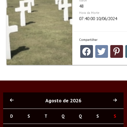
Idade
48
Hora da Morte
07:40:00 10/06/2024
Compartilhar
Agosto de 2026
D
S
T
Q
Q
S
S