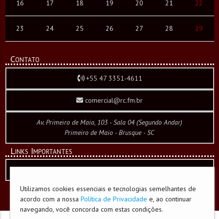
16
17
18
19
20
21
22
23
24
25
26
27
28
29
Contato
+55 47 3351-4611
comercial@rc.fm.br
Av. Primeiro de Maio, 103 - Sala 04 (Segundo Andar)
Primeiro de Maio - Brusque - SC
Links Importantes
Política de Privacidade e Cookies
Utilizamos cookies essenciais e tecnologias semelhantes de
acordo com a nossa
Política de Privacidade
e, ao continuar
desenvolvido por
CW WebCorporation
navegando, você concorda com estas condições.