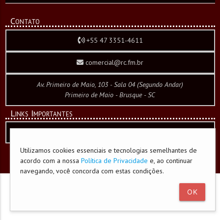
Contato
+55 47 3351-4611
comercial@rc.fm.br
Av. Primeiro de Maio, 103 - Sala 04 (Segundo Andar)
Primeiro de Maio - Brusque - SC
Links Importantes
Política de Privacidade e Cookies
Utilizamos cookies essenciais e tecnologias semelhantes de
acordo com a nossa
Política de Privacidade
e, ao continuar
desenvolvido por
CW WebCorporation
navegando, você concorda com estas condições.
OK