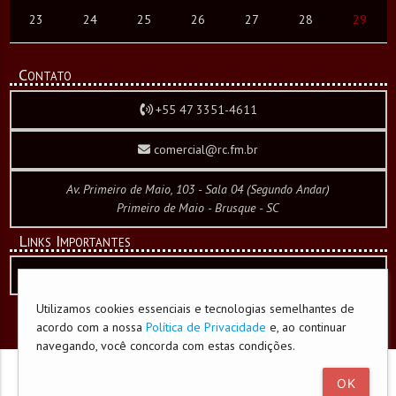
23
24
25
26
27
28
29
Contato
+55 47 3351-4611
comercial@rc.fm.br
Av. Primeiro de Maio, 103 - Sala 04 (Segundo Andar)
Primeiro de Maio - Brusque - SC
Links Importantes
Política de Privacidade e Cookies
Utilizamos cookies essenciais e tecnologias semelhantes de
acordo com a nossa
Política de Privacidade
e, ao continuar
desenvolvido por
CW WebCorporation
navegando, você concorda com estas condições.
OK