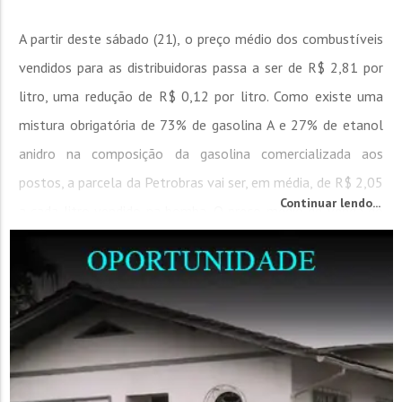
A partir deste sábado (21), o preço médio dos combustíveis
vendidos para as distribuidoras passa a ser de R$ 2,81 por
litro, uma redução de R$ 0,12 por litro. Como existe uma
mistura obrigatória de 73% de gasolina A e 27% de etanol
anidro na composição da gasolina comercializada aos
postos, a parcela da Petrobras vai ser, em média, de R$ 2,05
Continuar lendo...
a cada litro vendido na bomba. O preço médio de venda do
diesel...