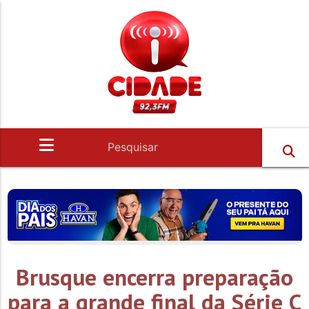
Brusque encerra preparação
para a grande final da Série C