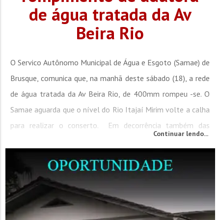
de água tratada da Av
Beira Rio
O Servico Autônomo Municipal de Água e Esgoto (Samae) de
Brusque, comunica que, na manhã deste sábado (18), a rede
de água tratada da Av Beira Rio, de 400mm rompeu -se. O
Samae aguarda que o nível do Rio Itajaí Mirim volte a calha
para realizar o conserto. Em decorrência também das
Continuar lendo...
chuvas ocorridas em Brusque, Botuverá e Vidal Ramos, nos
últimos dias, a turbidez formada por resíduos sólidos na...