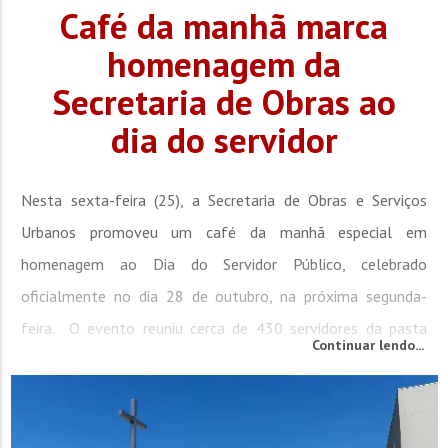
Café da manhã marca
homenagem da
Secretaria de Obras ao
dia do servidor
Nesta sexta-feira (25), a Secretaria de Obras e Serviços
Urbanos promoveu um café da manhã especial em
homenagem ao Dia do Servidor Público, celebrado
oficialmente no dia 28 de outubro, na próxima segunda-
feira. O evento reuniu cerca de 430 servidores da pasta
Continuar lendo...
numa manhã marcada por agradecimentos e
reconhecimento ao trabalho e dedicação que cada um vem
realizando ao longo do ano. Durante o evento, o secretário