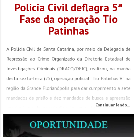
Polícia Civil deflagra 5ª
Fase da operação Tio
Patinhas
A Polícia Civil de Santa Catarina, por meio da Delegacia de
Repressão ao Crime Organizado da Diretoria Estadual de
Investigações Criminais (DRACO/DEIC), realizou, na manha
desta sexta-feira (25), operação policial “Tio Patinhas V” na
região da Grande Florianópolis para dar cumprimento a sete
mandados de prisão e dez mandados de busca e apreensão
Continuar lendo...
em desfavor de narcotraficantes que atuam no município
de...