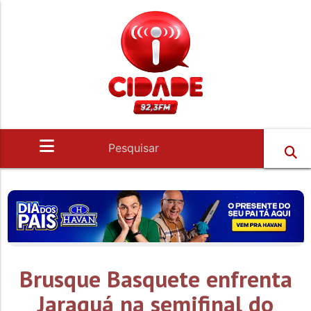
Brusque Basquete enfrenta
Jaraguá na semifinal do