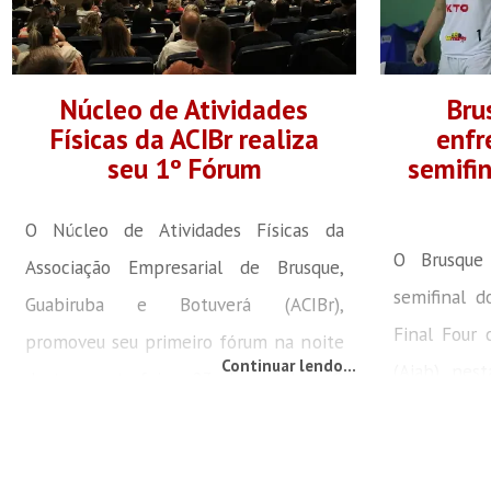
Núcleo de Atividades
Bru
Físicas da ACIBr realiza
enfr
seu 1º Fórum
semifi
O Núcleo de Atividades Físicas da
O Brusque
Associação Empresarial de Brusque,
semifinal 
Guabiruba e Botuverá (ACIBr),
Final Four 
promoveu seu primeiro fórum na noite
Continuar lendo...
(Ajab), nest
desta quarta-feira, 23 de outubro. O
na Arena Br
evento, que lotou o teatro do Centro
equipe disp
Empresarial, Social e Cultural de
consecutiv
Brusque (CESCB), apresentou a palestra