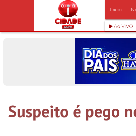
Inicio
No
Ao VIVO
Suspeito é pego no