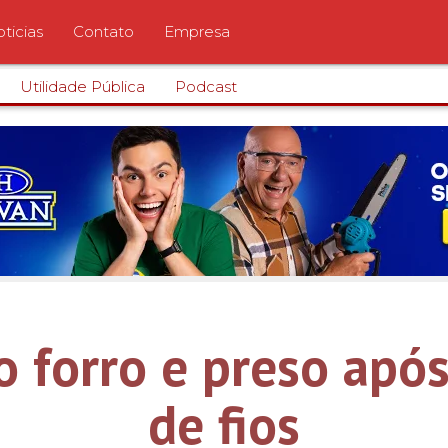
ticias
Contato
Empresa
Utilidade Pública
Podcast
 forro e preso após
de fios