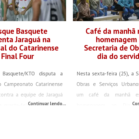
sque Basquete
Café da manhã 
enta Jaraguá na
homenagem 
nal do Catarinense
Secretaria de Ob
Final Four
dia do servi
 Basquete/KTO disputa a
Nesta sexta-feira (25), a S
do Campeonato Catarinense
Obras e Serviços Urban
contra a equipe de Jaraguá
um café da manhã es
Continuar lendo...
Con
a quarta-feira (30), às 21h,
homenagem ao Dia do
usque. Em caso de vitória, a
Público, celebrado oficial
utará a sua terceira final
28 de outubro, na próxi
a na quinta-feira (31),
feira. O evento reuniu c