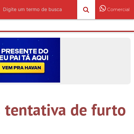
Comercial
 tentativa de furto