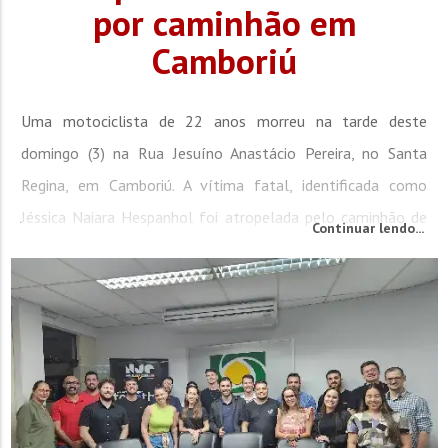
por caminhão em
Camboriú
Uma motociclista de 22 anos morreu na tarde deste
domingo (3) na Rua Jesuíno Anastácio Pereira, no Santa
Regina, em Camboriú. A vítima fatal, identificada como
Jéssica Naiara Hespanhol foi atropelada pelo caminhão de
Continuar lendo...
um mercado atacadista. Jéssica conduzia uma motocicleta
Yamaha YBR quando a fatalidade aconteceu, às 14h26. O
Corpo de Bombeiros foi rapidamente acionado, mas a jovem
não resistiu aos ferimentos e morreu no...