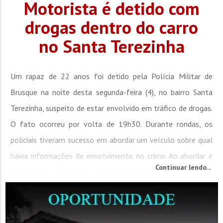
Motorista é detido com
drogas dentro do carro
no Santa Terezinha
Um rapaz de 22 anos foi detido pela Polícia Militar de
Brusque na noite desta segunda-feira (4), no bairro Santa
Terezinha, suspeito de estar envolvido em tráfico de drogas.
O fato ocorreu por volta de 19h30. Durante rondas, os
policiais tiveram sucesso em abordar um veículo sobre qual
havia informações de envolvimento no crime. Ao abordar e
Continuar lendo...
revistar o motorista, foi localizado 100 gramas de
maconha, além de papel filme e uma balança de...