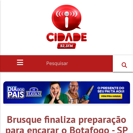
Brusque finaliza preparação
para encarar o Botafogo - SP