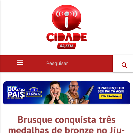
Brusque conquista três
medalhas de bronze no Jiu-