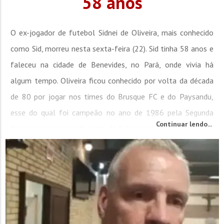
58 anos
O ex-jogador de futebol Sidnei de Oliveira, mais conhecido
como Sid, morreu nesta sexta-feira (22). Sid tinha 58 anos e
faleceu na cidade de Benevides, no Pará, onde vivia há
algum tempo. Oliveira ficou conhecido por volta da década
de 80 por jogar nos times do Brusque FC e do Paysandu,
esse do qual foi campeão no ano de 1986 pela Segunda
Continuar lendo...
Divisão catarinense. O corpo de Sidnei será transladado para
Brusque. Entretanto, não há...