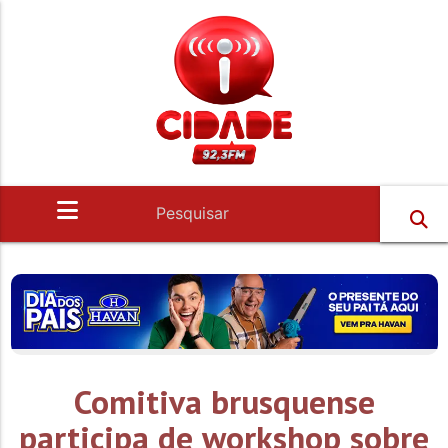
Comitiva brusquense
participa de workshop sobre