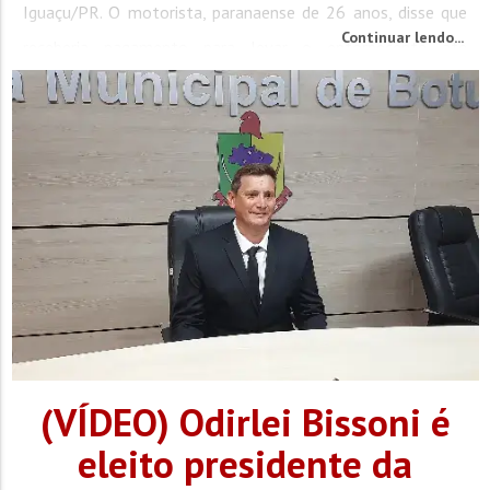
Iguaçu/PR. O motorista, paranaense de 26 anos, disse que
Continuar lendo...
receberia pagamento para levar o entorpecente até
Balneário...
(VÍDEO) Odirlei Bissoni é
eleito presidente da