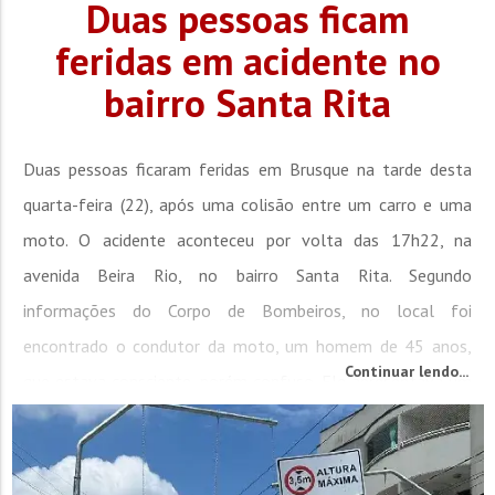
Duas pessoas ficam
feridas em acidente no
bairro Santa Rita
Duas pessoas ficaram feridas em Brusque na tarde desta
quarta-feira (22), após uma colisão entre um carro e uma
moto. O acidente aconteceu por volta das 17h22, na
avenida Beira Rio, no bairro Santa Rita. Segundo
informações do Corpo de Bombeiros, no local foi
encontrado o condutor da moto, um homem de 45 anos,
Continuar lendo...
que estava consciente, porém confuso. Ele apresentava um
ferimento cortante e contusão no queixo, além de dor na
região cervical...