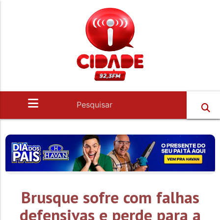
Brusque sofre com falhas
defensivas e perde para a