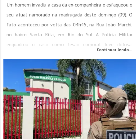
Um homem invadiu a casa da ex-companheira e esfaqueou o
seu atual namorado na madrugada deste domingo (09). O
fato aconteceu por volta das 04h45, na Rua João Marchi,
no bairro Santa Rita, em Rio do Sul. A Polícia Militar
enquadrou o caso como lesão corporal leve dolosa.
Continuar lendo...
Conforme a PM, um homem de 26 anos relatou à guarnição
que o ex-marido de sua atual companheira invadiu a
residência e o atacou com uma faca, resultando em lesões...