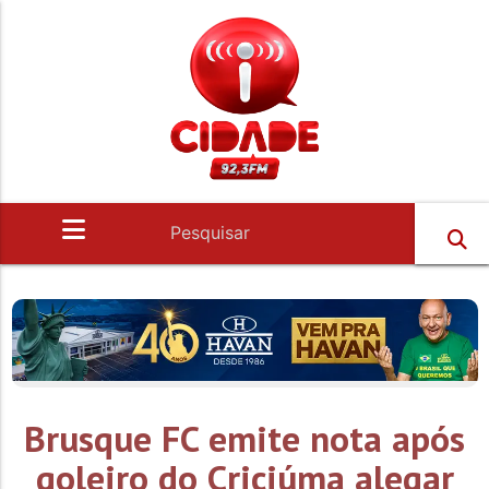
Brusque FC emite nota após
goleiro do Criciúma alegar