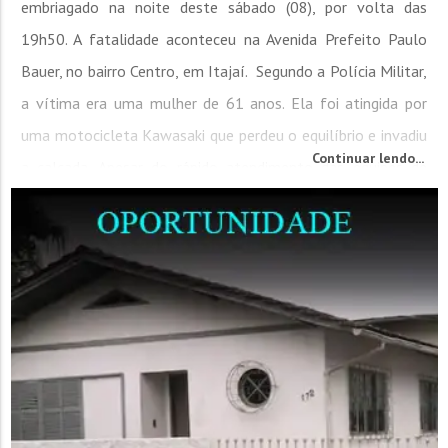
embriagado na noite deste sábado (08), por volta das
19h50. A fatalidade aconteceu na Avenida Prefeito Paulo
Bauer, no bairro Centro, em Itajaí. Segundo a Polícia Militar,
a vítima era uma mulher de 61 anos. Ela foi atingida por
uma motocicleta Kawasaki que perdeu o equilíbrio e invadiu
Continuar lendo...
a calçada. Apesar do rápido atendimento das equipes de
resgate, a mulher não resistiu aos...