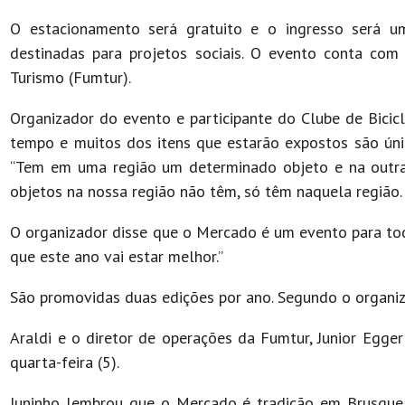
O estacionamento será gratuito e o ingresso será u
destinadas para projetos sociais. O evento conta com
Turismo (Fumtur).
Organizador do evento e participante do Clube de Bici
tempo e muitos dos itens que estarão expostos são únic
“Tem em uma região um determinado objeto e na outra 
objetos na nossa região não têm, só têm naquela região.
O organizador disse que o Mercado é um evento para toda
que este ano vai estar melhor.”
São promovidas duas edições por ano. Segundo o organiza
Araldi e o diretor de operações da Fumtur, Junior Egge
quarta-feira (5).
Juninho lembrou que o Mercado é tradição em Brusque e 