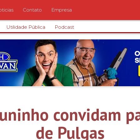
ticias
Contato
Empresa
Utilidade Pública
Podcast
 Juninho convidam p
de Pulgas