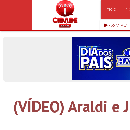
Inicio
No
Ao VIVO
(VÍDEO) Araldi e