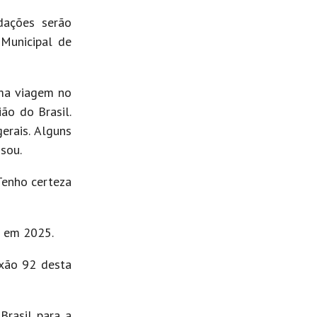
dações serão
 Municipal de
uma viagem no
ão do Brasil.
erais. Alguns
sou.
Tenho certeza
o em 2025.
exão 92 desta
Brasil para a