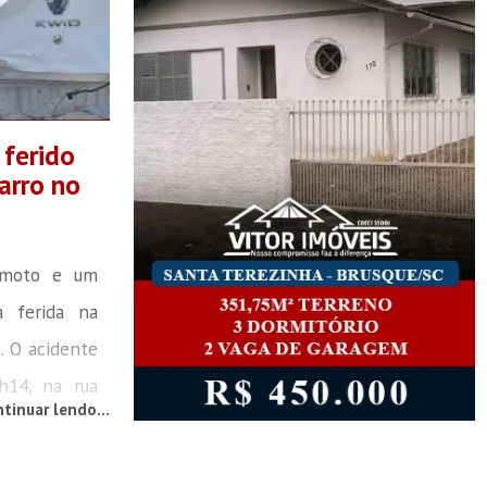
 ferido
arro no
 moto e um
a ferida na
). O acidente
h14, na rua
tinuar lendo...
ro Guarani.
m internauta