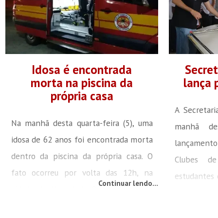
Idosa é encontrada
Secret
morta na piscina da
lança 
própria casa
A Secretari
Na manhã desta quarta-feira (5), uma
manhã des
idosa de 62 anos foi encontrada morta
lançament
dentro da piscina da própria casa. O
Clubes de
fato ocorreu por volta das 12h, na
estudantes 
Continuar lendo...
cidade de Herval do Oeste, no Oeste
escola a r
de Santa Catarina. Segundo
Paquetá. A