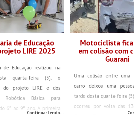
aria de Educação
Motociclista fica
projeto LIRE 2025
em colisão com c
Guarani
a de Educação realizou, na
Uma colisão entre uma
ta quarta-feira (5), o
carro deixou uma pesso
o do projeto LIRE e dos
tarde desta quarta-feira (5
 Robótica Básica para
ocorreu por volta das 13
do 6º ao 9º ano. A primeira
Continuar lendo...
Con
Gabriel Siegel, no bair
eceber a equipe foi a EEF
Segundo informações de u
o todo serão 17 escolas