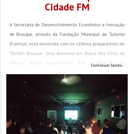
Cidade FM
A Secretaria de Desenvolvimento Econômico e Inovação
de Brusque, através da Fundação Municipal de Turismo
(Fumtur), está envolvida com os últimos preparativos do
"Ostern Brusque: Uma Aventura em Busca dos Ovos de
Páscoa". Nesta segunda-feira (24), o secretário de
Continuar lendo...
Desenvolvimento Econômico e Inovação, Valdir
Walendowsky, e a diretora-geral da Fumtur, Juliana da
Silva, falaram sobre a...