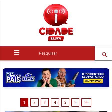
1
2
3
4
5
>
>>