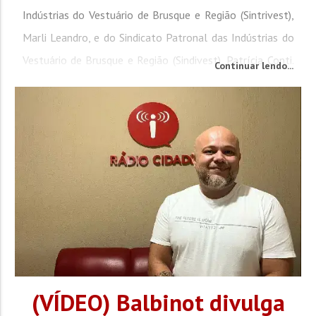
Indústrias do Vestuário de Brusque e Região (Sintrivest),
Marli Leandro, e do Sindicato Patronal das Indústrias do
Vestuário de Brusque e Região (Sindivest), Patrícia Conti.
Continuar lendo...
Na pauta, o 12º Desfile das Costureiras e Costureiros,
cujo objetivo é enaltecer a profissão e os profissionais da
costura, fundamentais para a...
(VÍDEO) Balbinot divulga