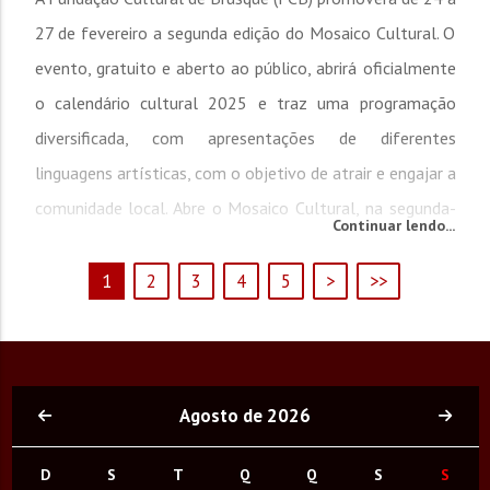
27 de fevereiro a segunda edição do Mosaico Cultural. O
evento, gratuito e aberto ao público, abrirá oficialmente
o calendário cultural 2025 e traz uma programação
diversificada, com apresentações de diferentes
linguagens artísticas, com o objetivo de atrair e engajar a
comunidade local. Abre o Mosaico Cultural, na segunda-
Continuar lendo...
feira (24), o cantor e...
1
2
3
4
5
>
>>
Agosto de 2026
D
S
T
Q
Q
S
S