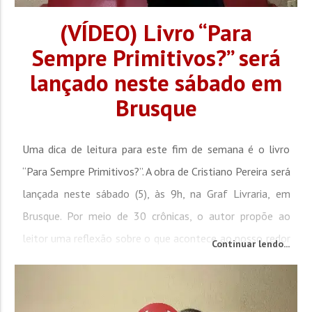
(VÍDEO) Livro “Para
Sempre Primitivos?” será
lançado neste sábado em
Brusque
Uma dica de leitura para este fim de semana é o livro
“Para Sempre Primitivos?”. A obra de Cristiano Pereira será
lançada neste sábado (5), às 9h, na Graf Livraria, em
Brusque. Por meio de 30 crônicas, o autor propõe ao
leitor uma reflexão sobre o que acontece ao nosso redor
Continuar lendo...
e como nossas ações impactam o mundo. Pereira
participou do Conexão 92 desta sexta-feira (4). No
programa, ele disse que o livro...