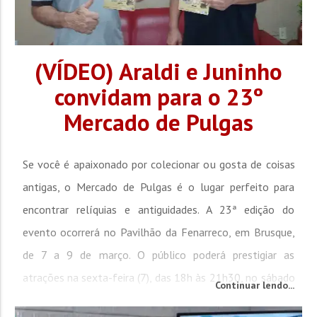
(VÍDEO) Araldi e Juninho
convidam para o 23º
Mercado de Pulgas
Se você é apaixonado por colecionar ou gosta de coisas
antigas, o Mercado de Pulgas é o lugar perfeito para
encontrar relíquias e antiguidades. A 23ª edição do
evento ocorrerá no Pavilhão da Fenarreco, em Brusque,
de 7 a 9 de março. O público poderá prestigiar as
atrações na sexta-feira (7), das 18h às 21h30, no sábado
Continuar lendo...
(8), das 9h às 21h30, e no domingo (9), das 9h...