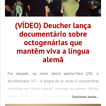
(VÍDEO) Deucher lança
documentário sobre
octogenárias que
mantêm viva a língua
alemã
Foi lançado, na noite desta quinta-feira (20), o
documentário "G7 – A alegria de se reunir e compartilhar
memórias em língua alemã", vencedor do prêmio Wilson
Santos de Apoio à Cultura de Brusque. A solenidade e a
Continuar lendo...
primeira exibição contaram com a participação especial