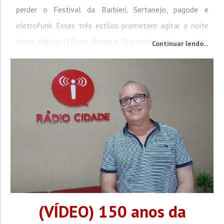
perder o Festival da Barbieri. Sertanejo, pagode e
eletrofunk. Esses três estilos prometem agitar a noite
deste sábado (15) em Brusque. O evento será promovido
Continuar lendo...
a partir das 19h, pátio da FenaJeep. No Conexão 92 desta
quarta-feira (12), a sócia-proprietária da Barbieri Shows e
Eventos, Mariana Barbieri, falou que a festa contará com
atrações para todos os gostos....
(VÍDEO) 150 anos da