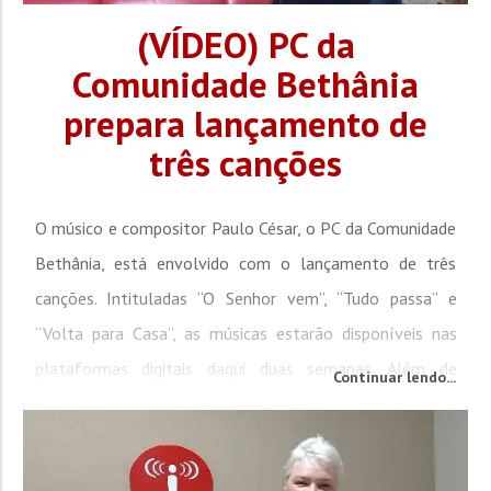
(VÍDEO) PC da
Comunidade Bethânia
prepara lançamento de
três canções
O músico e compositor Paulo César, o PC da Comunidade
Bethânia, está envolvido com o lançamento de três
canções. Intituladas “O Senhor vem”, “Tudo passa” e
“Volta para Casa”, as músicas estarão disponíveis nas
plataformas digitais daqui duas semanas. Além de
Continuar lendo...
músico, PC é professor de Filosofia. Ele morou na
Comunidade Bethânia junto com o Padre...