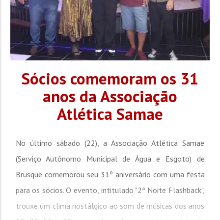
Sócios comemoram os 31
anos da Associação
Atlética Samae
No último sábado (22), a Associação Atlética Samae
(Serviço Autônomo Municipal de Água e Esgoto) de
Brusque comemorou seu 31º aniversário com uma festa
para os sócios. O evento, intitulado "2ª Noite Flashback",
trouxe um clima nostálgico ao som de músicas dos anos