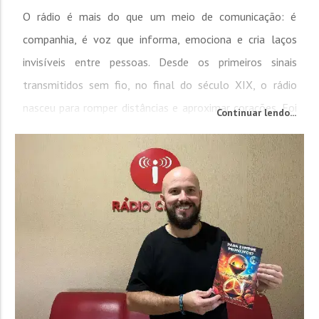
O rádio é mais do que um meio de comunicação: é
companhia, é voz que informa, emociona e cria laços
invisíveis entre pessoas. Desde os primeiros sinais
transmitidos sem fio, no final do século XIX, o rádio
nasceu para romper distâncias e aproximar corações. Foi
Continuar lendo...
graças às experiências do italiano Guglielmo Marconi, que
em 1901 conseguiu enviar mensagens pelo Oceano
Atlântico, que o...