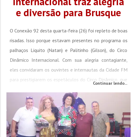
Internacional traz alegria
e diversão para Brusque
O Conexão 92 desta quarta-feira (26) foi repleto de boas
risadas. Isso porque estavam presentes no programa os
palhaços Liquito (Natan) e Palitinho (Gilson), do Circo
Dinâmico Internacional. Com sua alegria contagiante,
eles convidaram os ouvintes e internautas da Cidade FM
para prestigiarem os espetáculos do Circo Dinâmico, que
Continuar lendo...
está instalado em frente ao Pavilhão da Fenarreco, em
Brusque. No picadeiro do Dinâmico Internacional, o...