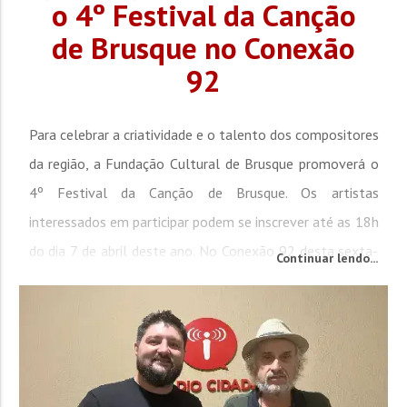
o 4º Festival da Canção
de Brusque no Conexão
92
Para celebrar a criatividade e o talento dos compositores
da região, a Fundação Cultural de Brusque promoverá o
4º Festival da Canção de Brusque. Os artistas
interessados em participar podem se inscrever até as 18h
do dia 7 de abril deste ano. No Conexão 92 desta sexta-
Continuar lendo...
feira (28), o diretor-geral da Fundação Cultural, Igor
Alves Balbinot, informou que o festival selecionará e
premiará...