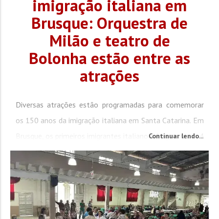
imigração italiana em
Brusque: Orquestra de
Milão e teatro de
Bolonha estão entre as
atrações
Diversas atrações estão programadas para comemorar
os 150 anos da imigração italiana em Santa Catarina. Em
Brusque, os primeiros imigrantes italianos chegaram em 4
Continuar lendo...
de junho de 1875. Para celebrar a data, estão previstas a
visita do embaixador da Itália no Brasil, Alessandro
Cortese, e duas apresentações italianas gratuitas na
cidade. No dia 31 de julho deste ano, a Orquestra
Sinfônica de Milão. Já em setembro, os...