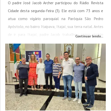
O padre José Jacob Archer participou do Rádio Revista
Cidade desta segunda-feira (3). Ele está com 73 anos e
atua como vigário paroquial na Paróquia São Pedro
Apóstolo, no bairro Itaipava, Itajaí, sua terra natal. Antes
de ir para Itajaí, padre Jacob trabalhou como vigário
Continuar lendo...
paroquial na Paróquia São Virgílio, em Nova Trento, por
quase três anos. “Nova Trento é a cidade que o pai
nasceu,...