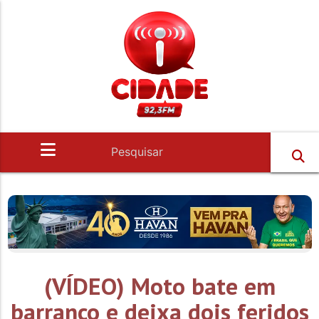
(VÍDEO) Moto bate em
barranco e deixa dois feridos