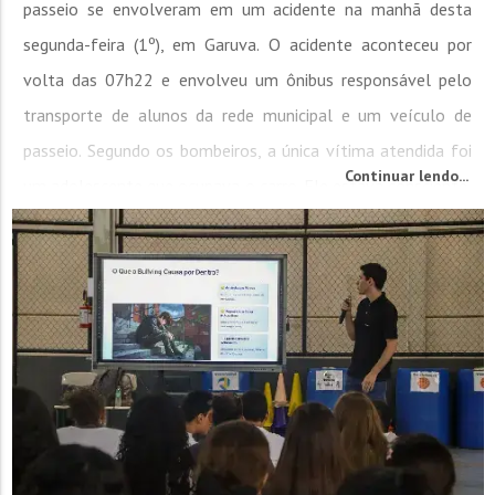
passeio se envolveram em um acidente na manhã desta
segunda-feira (1º), em Garuva. O acidente aconteceu por
volta das 07h22 e envolveu um ônibus responsável pelo
transporte de alunos da rede municipal e um veículo de
passeio. Segundo os bombeiros, a única vítima atendida foi
Continuar lendo...
um adolescente que ocupava o carro. Ele estava consciente,
orientado e com sinais vitais estáveis,...