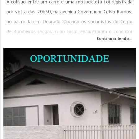
A colisão entre um carro e uma motocicleta foi registrada
por volta das 20h30, na avenida Governador Celso Ramos,
no bairro Jardim Dourado. Quando os socorristas do Corpo
de Bombeiros chegaram ao local, encontraram o condutor
Continuar lendo...
da motocicleta caído na pista, inconsciente e sem sinais
vitais. Conforme a guarnição, a vítima apresentava...