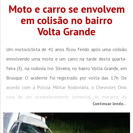
Moto e carro se envolvem
em colisão no bairro
Volta Grande
Um motociclista de 41 anos ficou ferido após uma colisão
envolvendo uma moto e um carro na tarde desta quarta-
feira (3), na rodovia Ivo Silveira, no bairro Volta Grande, em
Brusque. O acidente foi registrado por volta das 17h. De
acordo com a Polícia Militar Rodoviária, o Chevrolet Onix
saía de um estabelecimento comercial às margens da
Continuar lendo...
rodovia e realizava uma manobra para acessar a pista
quando acabou interceptando a trajetória da motocicleta...