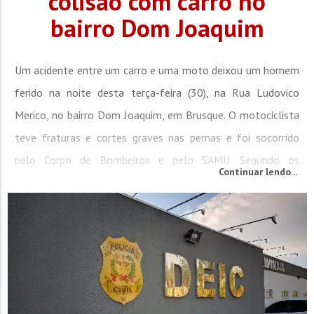
colisão com carro no
bairro Dom Joaquim
Um acidente entre um carro e uma moto deixou um homem
ferido na noite desta terça-feira (30), na Rua Ludovico
Merico, no bairro Dom Joaquim, em Brusque. O motociclista
teve fraturas e cortes graves nas pernas e foi socorrido
pelo Corpo de Bombeiros e pelo SAMU. Segundo os
Continuar lendo...
bombeiros, as equipes foram chamadas às 21h09 para
atender o acidente. Ao chegar no local, a
guarnição encontrou o motociclista, de 32 anos, caído no
chão, deitado...