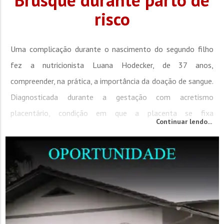
risco
Uma complicação durante o nascimento do segundo filho
fez a nutricionista Luana Hodecker, de 37 anos,
compreender, na prática, a importância da doação de sangue.
Diagnosticada durante a gestação com acretismo
placentário, condição em que a placenta se fixa
Continuar lendo...
profundamente na parede do útero e aumenta o risco de
hemorragias, ela precisou receber três bolsas de sangue para
sobreviver após uma cesariana...