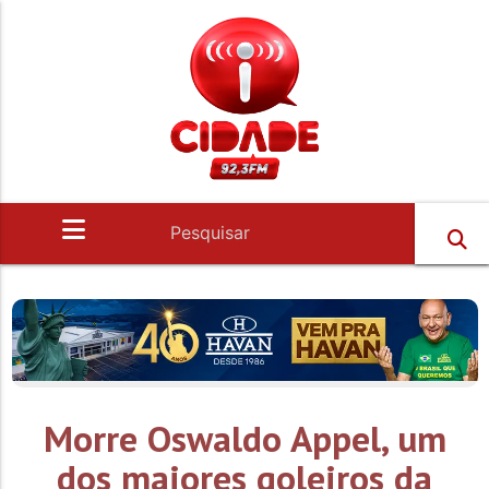
Morre Oswaldo Appel, um
dos maiores goleiros da