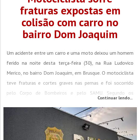
fraturas expostas em
colisão com carro no
bairro Dom Joaquim
Um acidente entre um carro e uma moto deixou um homem
ferido na noite desta terça-feira (30), na Rua Ludovico
Merico, no bairro Dom Joaquim, em Brusque. O motociclista
teve fraturas e cortes graves nas pernas e foi socorrido
pelo Corpo de Bombeiros e pelo SAMU. Segundo os
Continuar lendo...
bombeiros, as equipes foram chamadas às 21h09 para
atender o acidente. Ao chegar no local, a
guarnição encontrou o motociclista, de 32 anos, caído no
chão, deitado...