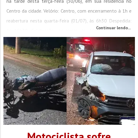
na tarde desta terça-feira (30/06), em sua residência no
Centro da cidade. Velório: Centro, com encerramento à 1h e
reabertura nesta quarta-feira (01/07), às 6h30 Despedida:
Continuar lendo...
às 15h30 Celebração: na igreja, às 16h Sepultamento:
Cemitério Luterano...
Motociclista sofre