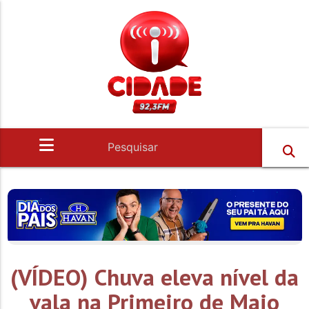
(VÍDEO) Chuva eleva nível da
vala na Primeiro de Maio