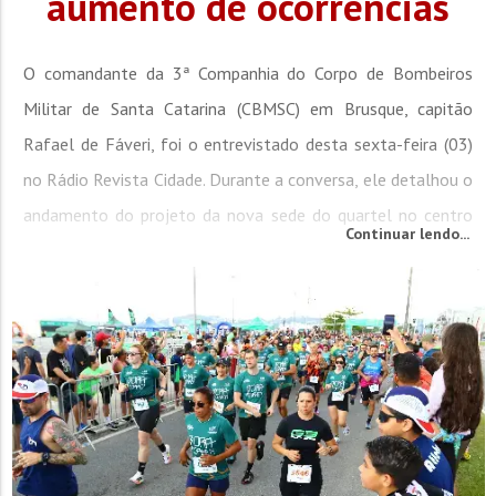
aumento de ocorrências
O comandante da 3ª Companhia do Corpo de Bombeiros
Militar de Santa Catarina (CBMSC) em Brusque, capitão
Rafael de Fáveri, foi o entrevistado desta sexta-feira (03)
no Rádio Revista Cidade. Durante a conversa, ele detalhou o
andamento do projeto da nova sede do quartel no centro
Continuar lendo...
da cidade, além de falar sobre reforço no efetivo, aquisição
de equipamentos e o aumento no número de ocorrências
atendidas pela...