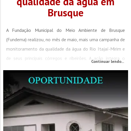
qualidade da água em
Brusque
A Fundação Municipal do Meio Ambiente de Brusque
(Fundema) realizou, no mês de maio, mais uma campanha de
monitoramento da qualidade da água do Rio Itajaí-Mirim e
de seus principais córregos e ribeirões. A ação integra o
Continuar lendo...
programa permanente de monitoramento ambiental das
águas do município, com o objetivo de avaliar as condições
dos recursos hídricos e subsidiar ações de gestão...