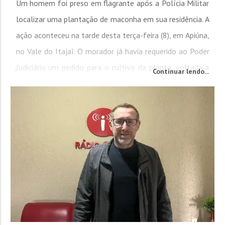
Um homem foi preso em flagrante após a Polícia Militar
localizar uma plantação de maconha em sua residência. A
ação aconteceu na tarde desta terça-feira (8), em Apiúna,
no Vale do Itajaí. O morador já havia requerido ao Poder
Judiciário um pedido para o cultivo da planta, voltada a
Continuar lendo...
fins medicinais, que foi negado. Dada as informações, a
guarnição chegou ao local e foi recebida pela...