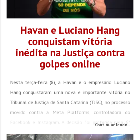
Havan e Luciano Hang
conquistam vitória
inédita na Justiça contra
golpes online
Nesta terça-feira (8), a Havan e o empresário Luciano
Hang conquistaram uma nova e importante vitória no
Tribunal de Justiça de Santa Catarina (TJSC), no processo
movido contra a Meta Platforms, controladora do
Facebook e Instagram. A decisão foi proferida pela 6ª
Continuar lendo...
Câmara Civil e, por unanimidade, manteve as