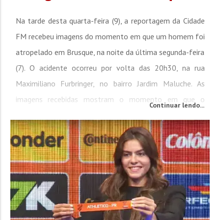
Na tarde desta quarta-feira (9), a reportagem da Cidade
FM recebeu imagens do momento em que um homem foi
atropelado em Brusque, na noite da última segunda-feira
(7). O acidente ocorreu por volta das 20h30, na rua
Maximiliano Furbringer, no bairro Jardim Maluche. As
imagens recebidas mostram o momento em que o
Continuar lendo...
homem sai de um estabelecimento às margens da via e
começa a atravessar a faixa de pedestres, quando é
atingido por um carro. Em contato com o Corpo de...