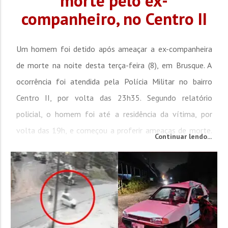
morte pelo ex-
companheiro, no Centro II
Um homem foi detido após ameaçar a ex-companheira
de morte na noite desta terça-feira (8), em Brusque. A
ocorrência foi atendida pela Polícia Militar no bairro
Centro II, por volta das 23h35. Segundo relatório
policial, o homem foi até a residência da vítima, por
volta das 19h, e começou a proferir ameaças de morte.
Continuar lendo...
Após cerca de uma hora, ele retornou ao local e repetiu
as ameaças. A polícia...