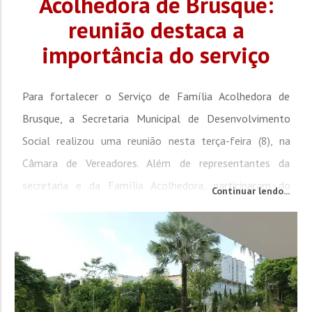
Acolhedora de Brusque:
reunião destaca a
importância do serviço
Para fortalecer o Serviço de Família Acolhedora de
Brusque, a Secretaria Municipal de Desenvolvimento
Social realizou uma reunião nesta terça-feira (8), na
Câmara de Vereadores. Além de representantes da
secretaria e da Família Acolhedora, participaram do
Continuar lendo...
encontro os vereadores, a promotora de Justiça da
Infância e da Juventude, Fernanda Vailati, e o juiz Maycon
Rangel Favareto, titular da Vara da Família, Órfãos,...