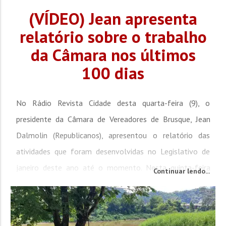
(VÍDEO) Jean apresenta
relatório sobre o trabalho
da Câmara nos últimos
100 dias
No Rádio Revista Cidade desta quarta-feira (9), o
presidente da Câmara de Vereadores de Brusque, Jean
Dalmolin (Republicanos), apresentou o relatório das
atividades que foram desenvolvidas no Legislativo de
janeiro deste ano até o momento. Nesta quinta-feira
Continuar lendo...
(10), o parlamentar completará 100 dias à frente da
Casa, na gestão 2025-2027. “Tivemos 10 sessões
ordinárias. Tivemos duas sessões extraordinárias,...