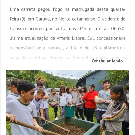
Uma carreta pegou fogo na madrugada desta quarta-
feira (9), em Garuva, no Norte catarinense. O acidente de
trânsito ocorreu por volta das 04h e, até às 06h50,
última atualização da Arteris Litoral Sul, concessionária
responsável pela rodovia, a fila é de 13 quilômetros.
Segundo a Polícia Rodoviária Federal, o ponto onde o
Continuar lendo...
veículo foi atingido pelo incêndio foi no quilômetro 11
da BR-101. A...