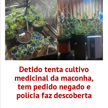
determinações anteriores, em que proíbe a plataforma
de divulgar anúncios falsos que usam o nome, marca e
imagem da...
Detido tenta cultivo
medicinal da maconha,
tem pedido negado e
polícia faz descoberta