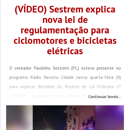
(VÍDEO) Sestrem explica
nova lei de
regulamentação para
ciclomotores e bicicletas
elétricas
O vereador Paulinho Sestrem (PL) esteve presente no
programa Rádio Revista Cidade nesta quarta-feira (9)
para explicar detalhes do Projeto de Lei Ordinária nº
12/2025, aprovado pela Câmara de Vereadores de
Continuar lendo...
Brusque na terça-feira (8). A nova legislação regulamenta
a circulação de ciclomotores, bicicletas elétricas e
equipamentos de mobilidade individual autopropelidos