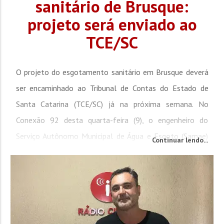
sanitário de Brusque:
projeto será enviado ao
TCE/SC
O projeto do esgotamento sanitário em Brusque deverá
ser encaminhado ao Tribunal de Contas do Estado de
Santa Catarina (TCE/SC) já na próxima semana. No
Conexão 92 desta quarta-feira (9), o engenheiro do
Serviço Autônomo Municipal de Água e Esgoto (Samae)
Continuar lendo...
de Brusque, Juliano Montibeller, declarou que o problema
da falta de saneamento básico está perto de ser
resolvido no município. “Nunca caminhamos tanto para...