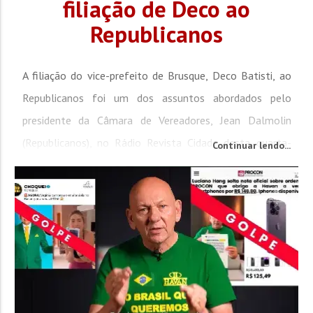
filiação de Deco ao
Republicanos
A filiação do vice-prefeito de Brusque, Deco Batisti, ao
Republicanos foi um dos assuntos abordados pelo
presidente da Câmara de Vereadores, Jean Dalmolin
(Republicanos), no Rádio Revista Cidade desta quarta-
Continuar lendo...
feira (9). O parlamentar falou que Deco, que até então
integrava o Partido Liberal (PL), é muito bem-vindo ao
partido e que a intenção é definir os nomes que serão
indicados para concorrer a deputados, estadual e...