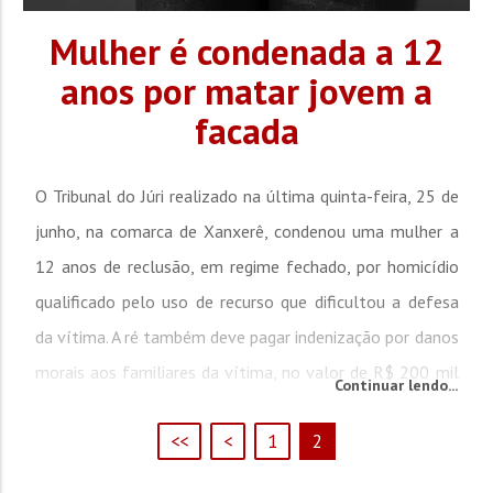
Mulher é condenada a 12
anos por matar jovem a
facada
O Tribunal do Júri realizado na última quinta-feira, 25 de
junho, na comarca de Xanxerê, condenou uma mulher a
12 anos de reclusão, em regime fechado, por homicídio
qualificado pelo uso de recurso que dificultou a defesa
da vítima. A ré também deve pagar indenização por danos
morais aos familiares da vítima, no valor de R$ 200 mil
Continuar lendo...
mais correção monetária. De acordo com a denúncia, a...
<<
<
1
2