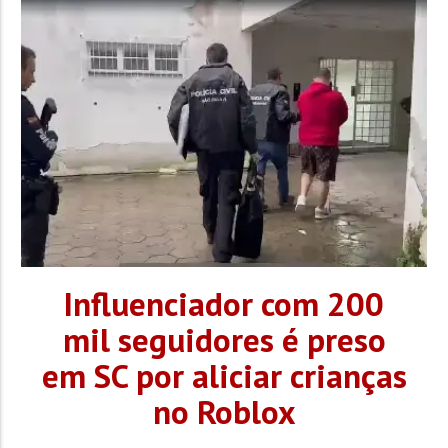
Influenciador com 200
mil seguidores é preso
em SC por aliciar crianças
no Roblox