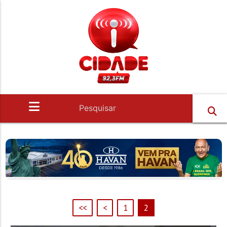
<<
<
1
2