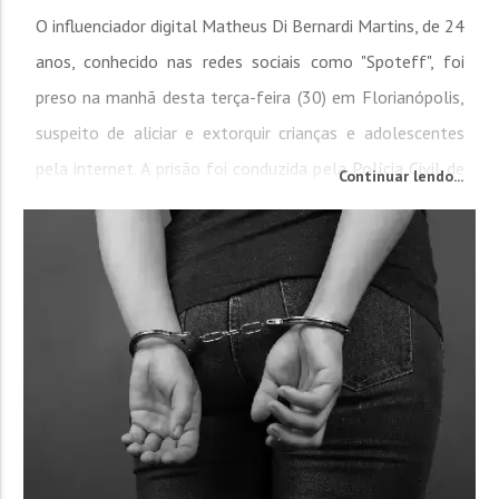
O influenciador digital Matheus Di Bernardi Martins, de 24
anos, conhecido nas redes sociais como "Spoteff", foi
preso na manhã desta terça-feira (30) em Florianópolis,
suspeito de aliciar e extorquir crianças e adolescentes
pela internet. A prisão foi conduzida pela Polícia Civil de
Continuar lendo...
São Paulo, com apoio da Polícia Civil de Santa Catarina, e
faz parte da Operação "Game Over", coordenada pela 4ª...