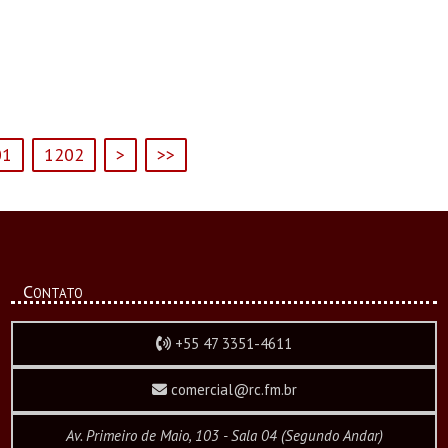
01
1202
>
>>
Contato
+55 47 3351-4611
comercial@rc.fm.br
Av. Primeiro de Maio, 103 - Sala 04 (Segundo Andar)