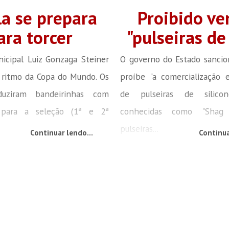
la se prepara
Proibido ve
ara torcer
"pulseiras de
icipal Luiz Gonzaga Steiner
O governo do Estado sancio
 ritmo da Copa do Mundo. Os
proíbe "a comercialização e
duziram bandeirinhas com
de pulseiras de silico
para a seleção (1ª e 2ª
conhecidas como "Shag 
pulseiras...
Continuar lendo...
Continua