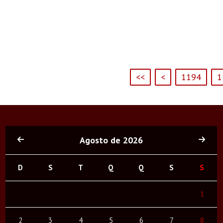
<<
<
1194
1
Agosto de 2026
D
S
T
Q
Q
S
S
1
2
3
4
5
6
7
8