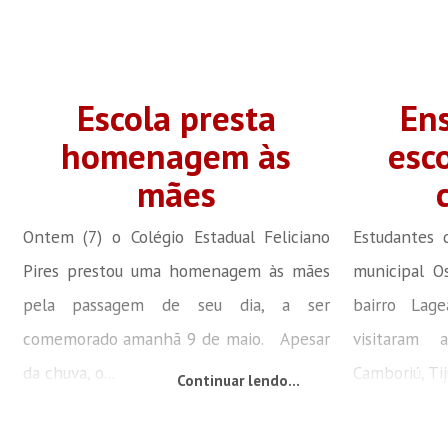
Escola presta
En
homenagem às
esco
mães
Ontem (7) o Colégio Estadual Feliciano
Estudantes d
Pires prestou uma homenagem às mães
municipal O
pela passagem de seu dia, a ser
bairro Lag
comemorado amanhã 9 de maio. Apesar
visitaram 
da chuva, o...
Camboriú, Tij
Continuar lendo...