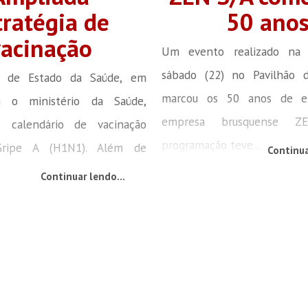
tratégia de
50 ano
vacinação
Um evento realizado na 
sábado (22) no Pavilhão 
ia de Estado da Saúde, em
marcou os 50 anos de ex
 o ministério da Saúde,
empresa brusquense Z
o calendário de vacinação
programação teve...
Gripe A (H1N1). Além de
Continua
Continuar lendo...