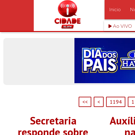
Inicio
No
Ao VIVO
<<
<
1194
1
Secretaria
Auxíl
responde sobre
na