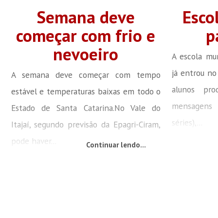
Semana deve
Esco
começar com frio e
p
nevoeiro
A escola mun
já entrou no
A semana deve começar com tempo
alunos pro
estável e temperaturas baixas em todo o
mensagens 
Estado de Santa Catarina.No Vale do
séries),...
Itajaí, segundo previsão da Epagri-Ciram,
pode haver...
Continuar lendo...