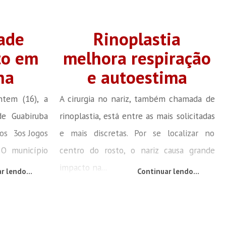
dade
Rinoplastia
to em
melhora respiração
ha
e autoestima
ntem (16), a
A cirurgia no nariz, também chamada de
de Guabiruba
rinoplastia, está entre as mais solicitadas
dos 3os Jogos
e mais discretas. Por se localizar no
 O município
centro do rosto, o nariz causa grande
impacto na...
r lendo...
Continuar lendo...