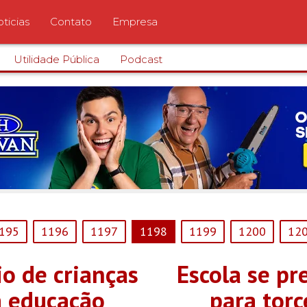
ticias
Contato
Empresa
Utilidade Pública
Podcast
195
1196
1197
1198
1199
1200
12
io de crianças
Escola se pr
 educação
para torc