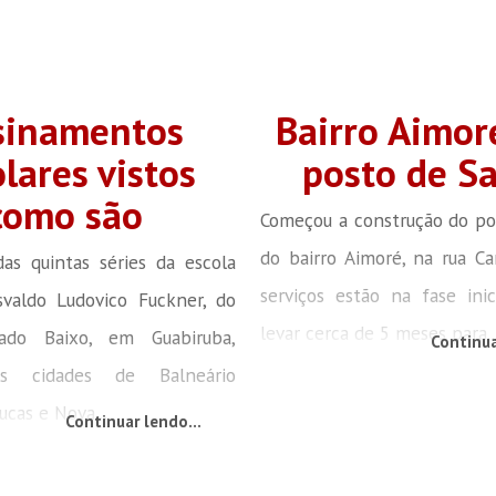
sinamentos
Bairro Aimor
lares vistos
posto de S
como são
Começou a construção do po
do bairro Aimoré, na rua Ca
as quintas séries da escola
serviços estão na fase ini
svaldo Ludovico Fuckner, do
levar cerca de 5 meses para..
eado Baixo, em Guabiruba,
Continua
as cidades de Balneário
ucas e Nova...
Continuar lendo...