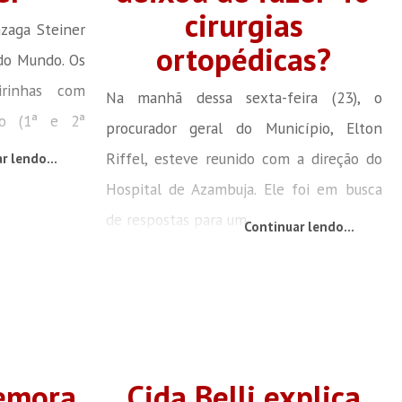
cirurgias
nzaga Steiner
ortopédicas?
 do Mundo. Os
irinhas com
Na manhã dessa sexta-feira (23), o
ão (1ª e 2ª
procurador geral do Município, Elton
Riffel, esteve reunido com a direção do
r lendo...
Hospital de Azambuja. Ele foi em busca
de respostas para um...
Continuar lendo...
emora
Cida Belli explica