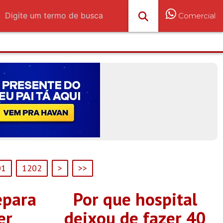
Comercial
01
1202
>
>>
epara
Por que hospital
er
deixou de fazer 40