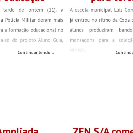
 tarde de ontem (11), a
A escola municipal Luiz Go
 a Polícia Militar deram mais
já entrou no ritmo da Copa
a a formação educacional no
alunos produziram bande
ata-se do projeto Aluno Guia,
mensagens para a seleç
séries),...
Continuar lendo...
Continua
Ampliada
ZEN S/A com