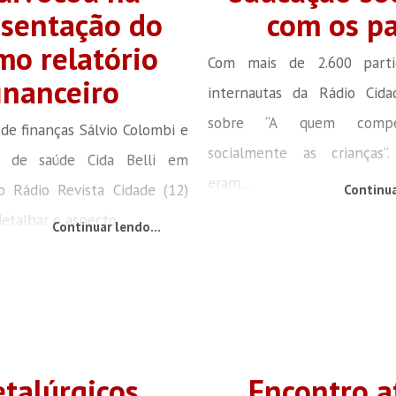
esentação do
com os pa
mo relatório
Com mais de 2.600 partic
inanceiro
internautas da Rádio Cid
sobre “A quem compe
 de finanças Sálvio Colombi e
socialmente as crianças”
ia de saúde Cida Belli em
eram...
o Rádio Revista Cidade (12)
Continua
etalhar o aspecto...
Continuar lendo...
talúrgicos
Encontro a