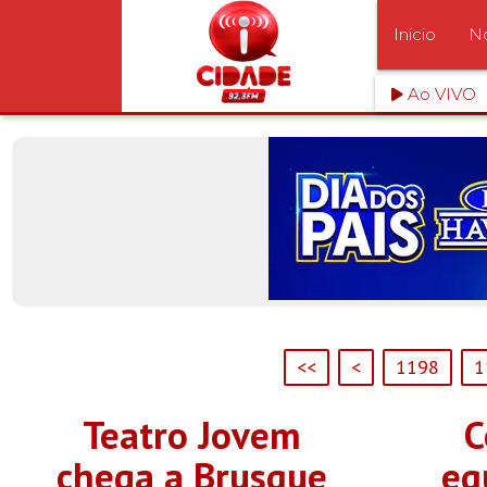
Inicio
No
Ao VIVO
<<
<
1198
1
Teatro Jovem
C
chega a Brusque
eq