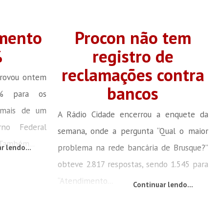
mento
Procon não tem
%
registro de
reclamações contra
provou ontem
bancos
7% para os
 mais de um
A Rádio Cidade encerrou a enquete da
rno Federal
semana, onde a pergunta “Qual o maior
 Também...
problema na rede bancária de Brusque?”
r lendo...
obteve 2.817 respostas, sendo 1.545 para
“Atendimento...
Continuar lendo...