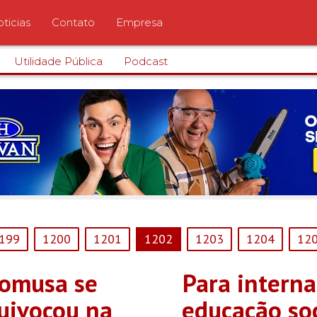
ticias
Contato
Empresa
Utilidade Pública
Podcast
199
1200
1201
1202
1203
1204
12
omusa se
Para interna
uivocou na
educação soc