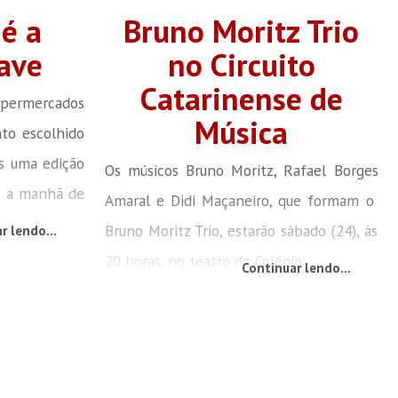
é a
Bruno Moritz Trio
ave
no Circuito
Catarinense de
permercados
Música
nto escolhido
is uma edição
Os músicos Bruno Moritz, Rafael Borges
a a manhã de
Amaral e Didi Maçaneiro, que formam o
Bruno Moritz Trio, estarão sábado (24), às
r lendo...
20 horas, no teatro do Colégio...
Continuar lendo...