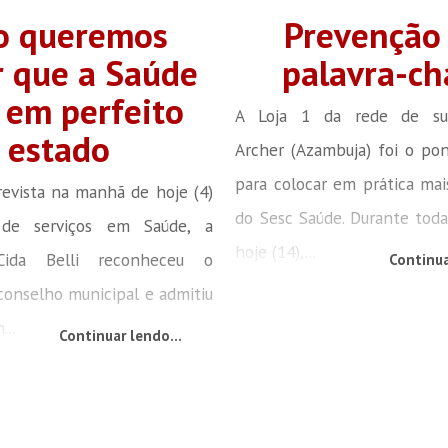
ão queremos
Prevenção 
r que a Saúde
palavra-ch
 em perfeito
A Loja 1 da rede de su
estado
Archer (Azambuja) foi o po
para colocar em prática ma
evista na manhã de hoje (4)
do Sesc Saúde. Durante tod
de serviços em Saúde, a
hoje (14),...
 Cida Belli reconheceu o
Continua
conselho municipal e admitiu
...
Continuar lendo...