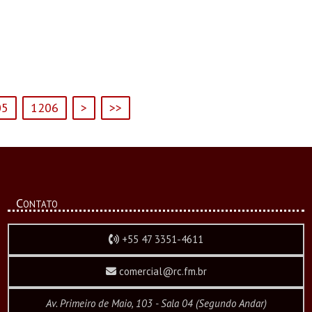
05
1206
>
>>
Contato
+55 47 3351-4611
comercial@rc.fm.br
Av. Primeiro de Maio, 103 - Sala 04 (Segundo Andar)