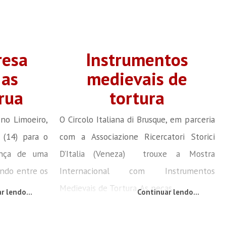
resa
Instrumentos
 as
medievais de
rua
tortura
 no Limoeiro,
O Circolo Italiana di Brusque, em parceria
 (14) para o
com a Associazione Ricercatori Storici
ença de uma
D’Italia (Veneza) trouxe a Mostra
ndo entre os
Internacional com Instrumentos
Medievais de Tortura. As peças...
r lendo...
Continuar lendo...