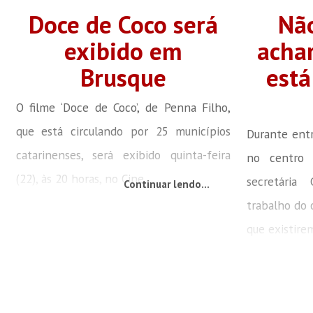
Doce de Coco será
N
exibido em
acha
Brusque
está
O filme ‘Doce de Coco’, de Penna Filho,
que está circulando por 25 municípios
Durante entr
catarinenses, será exibido quinta-feira
no centro 
(22), às 20 horas, no Cine...
secretária
Continuar lendo...
trabalho do 
que existirem