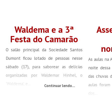
Waldema e a 3ª
Ass
Festa do Camarão
no
O salão principal da Sociedade Santos
Dumont ficou lotado de pessoas nesse
As aulas na 
sábado (17), para saborear as delícias
noite dessa 
organizadas por Waldemar Hinhel, o
das chuvas 
‘Waldema’, e...
aulas foram 
Continuar lendo...
dos...