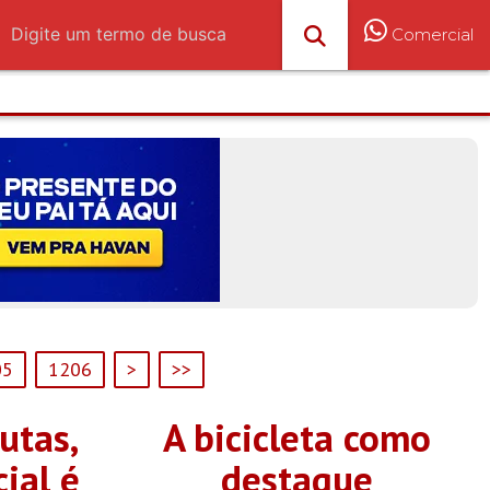
Comercial
05
1206
>
>>
utas,
A bicicleta como
ial é
destaque