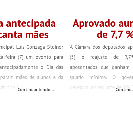
a antecipada
Aprovado au
canta mães
de 7,7 
icipal Luiz Gonzaga Steiner
A Câmara dos deputados a
ta-feira (7) um evento para
(5) o reajuste de 7,
antecipadamente o Dia das
aposentados que ganham
ciparam mães de alunos e da
salário mínimo. O gove
izinha à...
desejava um reajuste de 6%.
Continuar lendo...
Continua