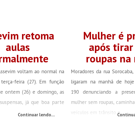
evim retoma
Mulher é p
aulas
após tirar
rmalmente
roupas na 
Assevim voltam ao normal na
Moradores da rua Sorocaba,
terça-feira (27). Em função
ligaram na manhã de hoje
de ontem (26) e domingo, as
190 denunciando a pres
suspensas, já que boa parte
mulher sem roupas, caminha
veículos em trânsito e...
Continuar lendo...
Continua