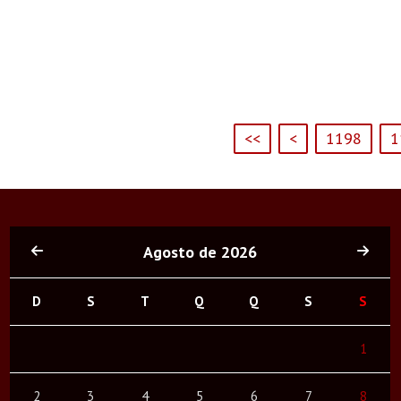
<<
<
1198
1
Agosto de 2026
D
S
T
Q
Q
S
S
1
2
3
4
5
6
7
8