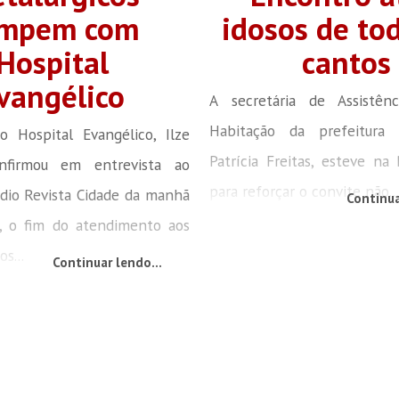
ompem com
idosos de to
Hospital
cantos
vangélico
A secretária de Assistên
Habitação da prefeitura 
o Hospital Evangélico, Ilze
Patrícia Freitas, esteve na
onfirmou em entrevista ao
para reforçar o convite não..
dio Revista Cidade da manhã
Continua
), o fim do atendimento aos
s...
Continuar lendo...