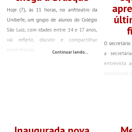
apr
Hoje (7), às 11 horas, no anfiteatro da
últi
Unibefe, um grupo de alunos do Colégio
f
São Luiz, com idades entre 14 e 17 anos,
vai refletir, discutir e compartilhar
O secretário
experiências...
Continuar lendo...
a secretár
entrevista a
procuraram d
Inaugurada nova
Me