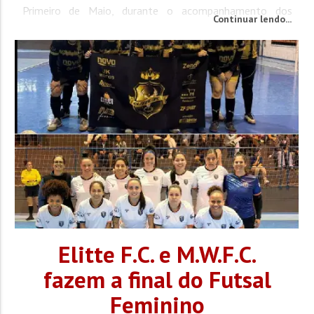
Primeiro de Maio, durante o acompanhamento dos
Continuar lendo...
serviços de pavimentação realizados no local. As equipes
da GTB atuavam na organização do...
Elitte F.C. e M.W.F.C.
fazem a final do Futsal
Feminino