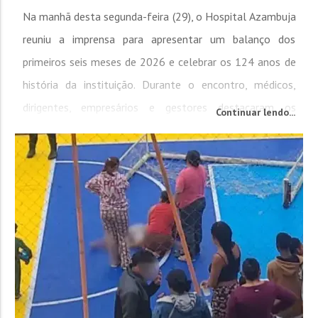
Na manhã desta segunda-feira (29), o Hospital Azambuja
reuniu a imprensa para apresentar um balanço dos
primeiros seis meses de 2026 e celebrar os 124 anos de
história da instituição. Durante o encontro, médicos,
dirigentes, empresários e gestores destacaram os
Continuar lendo...
investimentos realizados, a ampliação dos serviços e os
desafios para sustentar o crescimento do hospital. O
diretor administrativo do Hospital Azambuja, Gilberto...