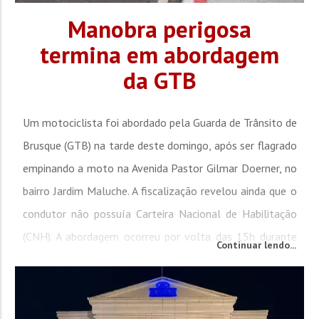
Manobra perigosa
termina em abordagem
da GTB
Um motociclista foi abordado pela Guarda de Trânsito de
Brusque (GTB) na tarde deste domingo, após ser flagrado
empinando a moto na Avenida Pastor Gilmar Doerner, no
bairro Jardim Maluche. A fiscalização revelou ainda que o
condutor não possuía Carteira Nacional de Habilitação
(CNH). A abordagem ocorreu por volta das 15h durante
Continuar lendo...
patrulhamento preventivo. Os agentes visualizaram o
motociclista realizando a manobra conhecida como "dar...