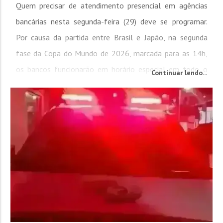
Quem precisar de atendimento presencial em agências
bancárias nesta segunda-feira (29) deve se programar.
Por causa da partida entre Brasil e Japão, na segunda
fase da Copa do Mundo de 2026, marcada para as 14h,
os bancos funcionarão em horário especial em todo o
Continuar lendo...
país. Neste dia em específico as agências e os postos de
atendimento ao público abrirão das 9h às 12h. Segundo a
Federação Brasileira de Bancos...