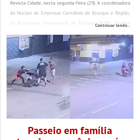
Revista Cidade, nesta segunda-feira (29). A coordenadora
do Núcleo de Empresas Contábeis de Brusque e Região,
da Associação Empresarial de Brusque (ACIB), Cristina
Continuar lendo...
Zuqui de Souza, apresentou as conclusões de uma
missão empresarial realizada no país vizinho e afirmou
que, apesar das oportunidades, a migração...
Passeio em família