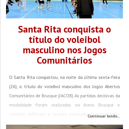
Santa Rita conquista o
título do voleibol
masculino nos Jogos
Comunitários
O Santa Rita conquistou, na noite da última sexta-feira
(26), o título do voleibol masculino dos Jogos Abertos
Comunitários de Brusque (JACOB). As partidas decisivas da
modalidade foram realizadas na Arena Brusque e
também definiram o terceiro colocado da competição.
Continuar lendo...
Na disputa pelo terceiro lugar, o São Luiz venceu o Dom