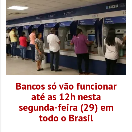
Joaquim por 2 sets a 0, com parciais de 25/15 e 25/18. A
equipe demonstrou superioridade desde o início do...
Bancos só vão funcionar
até as 12h nesta
segunda-feira (29) em
todo o Brasil