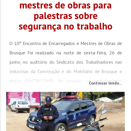
mestres de obras para
palestras sobre
segurança no trabalho
O 10º Encontro de Encarregados e Mestres de Obras de
Brusque foi realizado na noite de sexta-feira, 26 de
junho, no auditório do Sindicato dos Trabalhadores nas
Indústrias da Construção e do Mobiliário de Brusque e
região (SINTRICOMB). Na ocasião, os trabalhadores
Continuar lendo...
participantes acompanharam as palestras ministradas
pelo técnico em segurança do trabalho e bombeiro civil,
Clóvis Lewin, e pela médica Gabriela Marcos...