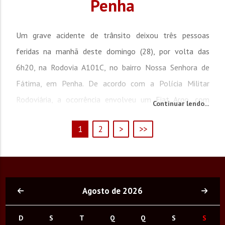
Penha
Um grave acidente de trânsito deixou três pessoas
feridas na manhã deste domingo (28), por volta das
6h20, na Rodovia A101C, no bairro Nossa Senhora de
Fátima, em Penha. De acordo com a Polícia Militar
Rodoviária, a ocorrência envolveu um Fiat Argo, com
Continuar lendo...
placas de Blumenau, e um VW Gol, de União da Vitória
1
2
>
>>
(PR). A colisão foi do tipo frontal. Conforme a apuração
realizada no local, o Fiat Argo seguia no...
Agosto de 2026
D
S
T
Q
Q
S
S