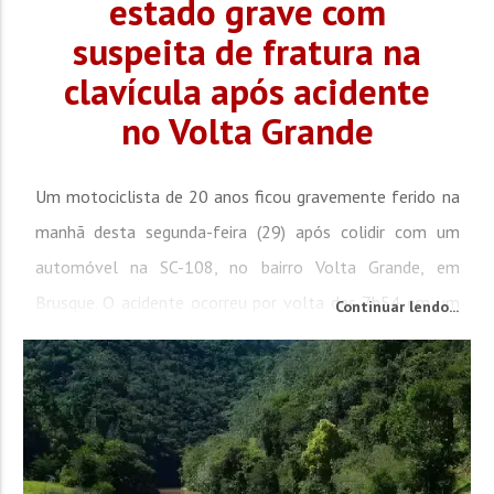
estado grave com
suspeita de fratura na
clavícula após acidente
no Volta Grande
Um motociclista de 20 anos ficou gravemente ferido na
manhã desta segunda-feira (29) após colidir com um
automóvel na SC-108, no bairro Volta Grande, em
Brusque. O acidente ocorreu por volta das 7h54 em um
Continuar lendo...
trecho onde a ultrapassagem é expressamente proibida.
Segundo a Polícia Militar Rodoviária Estadual (PMRv), um
VW Polo seguia no sentido Gaspar–Brusque quando
iniciou uma conversão à esquerda. No mesmo instante, a
motocicleta...