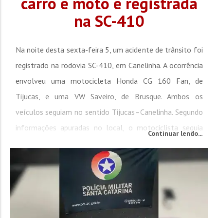
carro e moto é registrada
na SC-410
Na noite desta sexta-feira 5, um acidente de trânsito foi
registrado na rodovia SC-410, em Canelinha. A ocorrência
envolveu uma motocicleta Honda CG 160 Fan, de
Tijucas, e uma VW Saveiro, de Brusque. Ambos os
veículos seguiam no sentido Tijucas–Canelinha. Segundo
informações apuradas no local, o motociclista seguia
Continuar lendo...
para o trabalho quando não percebeu que o trânsito
havia parado, colidindo na traseira da Saveiro. Com o
impacto, o condutor...