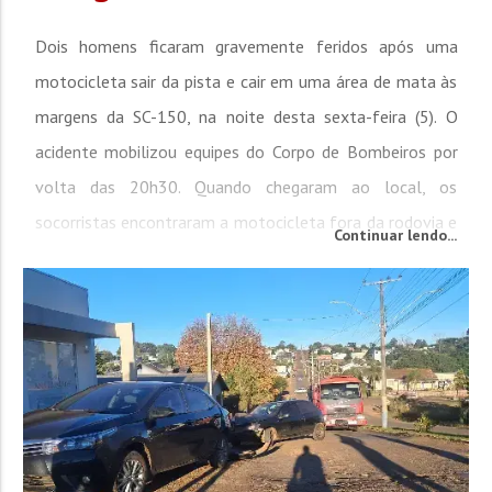
Dois homens ficaram gravemente feridos após uma
motocicleta sair da pista e cair em uma área de mata às
margens da SC-150, na noite desta sexta-feira (5). O
acidente mobilizou equipes do Corpo de Bombeiros por
volta das 20h30. Quando chegaram ao local, os
socorristas encontraram a motocicleta fora da rodovia e
Continuar lendo...
os dois ocupantes com ferimentos graves. Após o
atendimento inicial, ambos foram encaminhados ao
hospital. Uma das vítimas, um homem de 30 anos,...