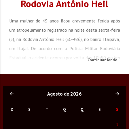
Rodovia Antônio Heil
Uma mulher de 49 anos ficou gravemente ferida após
um atropelamento registrado na noite desta sexta-feira
(5), na Rodovia Antônio Heil (SC-486), no bairro Itaipava,
em Itajaí. De acordo com a Polícia Militar Rodoviária
Estadual, o acidente ocorreu por volta das 19h50, no km
Continuar lendo...
3,7 da rodovia. A guarnição foi acionada para atender a
ocorrência envolvendo uma motoneta Honda Biz 125 ES
e um pedestre. Conforme informações...
Agosto de 2026
D
S
T
Q
Q
S
S
1