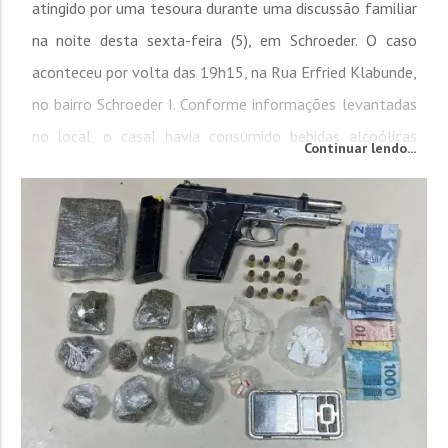
atingido por uma tesoura durante uma discussão familiar
na noite desta sexta-feira (5), em Schroeder. O caso
aconteceu por volta das 19h15, na Rua Erfried Klabunde,
no bairro Schroeder I. Conforme informações levantadas
no local, o casal havia consumido bebidas alcoólicas
Continuar lendo...
antes do desentendimento. O homem relatou ter
ingerido três latas de cerveja, enquanto a mulher, de 36
anos, teria consumido o...